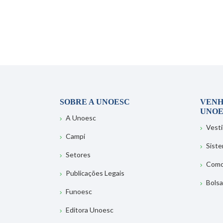
SOBRE A UNOESC
VENH
UNOE
A Unoesc
Vesti
Campi
Sist
Setores
Como
Publicações Legais
Bolsa
Funoesc
Editora Unoesc