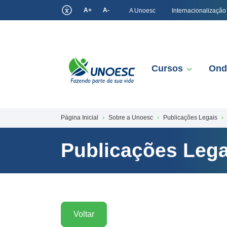
A+
A-
A Unoesc
Internacionalização
Cursos
Ond
Página Inicial
Sobre a Unoesc
Publicações Legais
Publicações Lega
Voltar