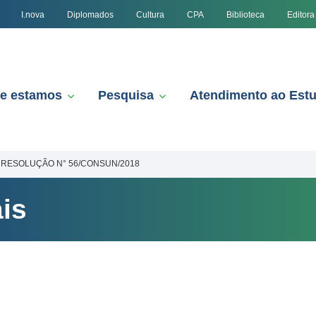
I.nova
Diplomados
Cultura
CPA
Biblioteca
Editora
e estamos
Pesquisa
Atendimento ao Est
RESOLUÇÃO N° 56/CONSUN/2018
is