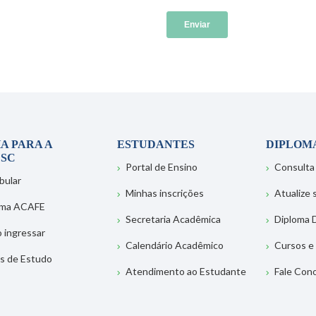
A PARA A
ESTUDANTES
DIPLOM
SC
Portal de Ensino
Consulta
bular
Minhas inscrições
Atualize
ema ACAFE
Secretaria Acadêmica
Diploma D
 ingressar
Calendário Acadêmico
Cursos e
s de Estudo
Atendimento ao Estudante
Fale Con