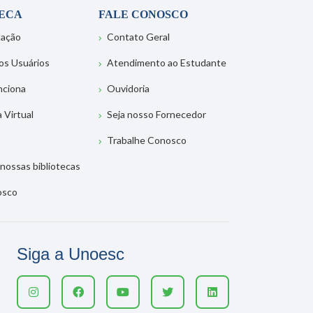
TECA
FALE CONOSCO
tação
Contato Geral
os Usuários
Atendimento ao Estudante
nciona
Ouvidoria
a Virtual
Seja nosso Fornecedor
Trabalhe Conosco
nossas bibliotecas
osco
Siga a Unoesc