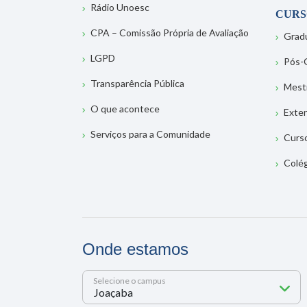
Rádio Unoesc
CURS
CPA – Comissão Própria de Avaliação
Grad
LGPD
Pós-
Transparência Pública
Mest
O que acontece
Exte
Serviços para a Comunidade
Curs
Colé
Onde estamos
Selecione o campus