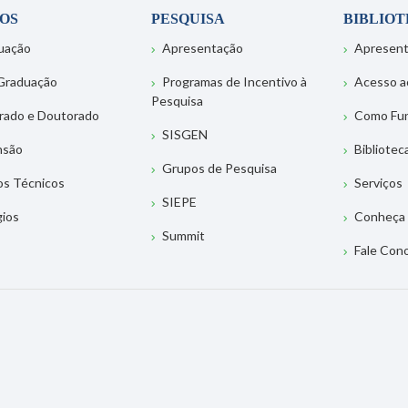
OS
PESQUISA
BIBLIO
uação
Apresentação
Apresen
Graduação
Programas de Incentivo à
Acesso a
Pesquisa
rado e Doutorado
Como Fu
SISGEN
nsão
Bibliotec
Grupos de Pesquisa
os Técnicos
Serviços
SIEPE
gios
Conheça 
Summit
Fale Con