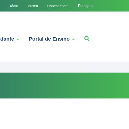
Português
Rádio
Museu
Unoesc Store
udante
Portal de Ensino