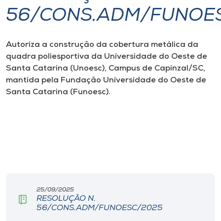
56/CONS.ADM/FUNOE
I.nova
Autoriza a construção da cobertura metálica da
Diplomados
quadra poliesportiva da Universidade do Oeste de
Santa Catarina (Unoesc), Campus de Capinzal/SC,
Cultura
mantida pela Fundação Universidade do Oeste de
Santa Catarina (Funoesc
)
.
CPA
Biblioteca
Editora
25/09/2025
Rádio
RESOLUÇÃO N.
56/CONS.ADM/FUNOESC/2025