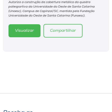
Museu
Autoriza a construção da cobertura metálica da quadra
poliesportiva da Universidade do Oeste de Santa Catarina
(Unoesc), Campus de Capinzal/SC, mantida pela Fundação
Universidade do Oeste de Santa Catarina (Funoesc).
Unoesc
Store
Visualizar
Compartilhar
Selecione
o idioma
A+
A-