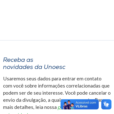
Museu
Unoesc
Store
Selecione
o idioma
Receba as
novidades da Unoesc
A+
Usaremos seus dados para entrar em contato
A-
com você sobre informações correlacionadas que
podem ser de seu interesse. Você pode cancelar o
envio da divulgação, a qualquer momento. Para
mais detalhes, leia nossa
política de