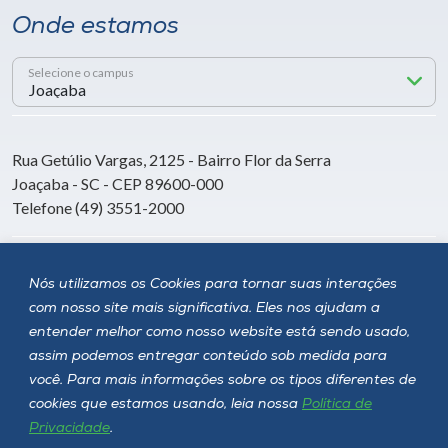
Onde estamos
Selecione o campus
Rua Getúlio Vargas, 2125 - Bairro Flor da Serra
Joaçaba - SC - CEP 89600-000
Telefone (49) 3551-2000
Siga a Unoesc
Nós utilizamos os Cookies para tornar suas interações
com nosso site mais significativa. Eles nos ajudam a
entender melhor como nosso website está sendo usado,
assim podemos entregar conteúdo sob medida para
você. Para mais informações sobre os tipos diferentes de
cookies que estamos usando, leia nossa
Política de
Privacidade
.