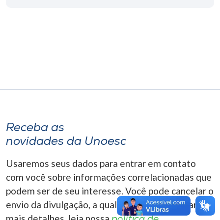
Museu
Unoesc
Store
Selecione
o idioma
Receba as
novidades da Unoesc
A+
A-
Usaremos seus dados para entrar em contato
com você sobre informações correlacionadas que
podem ser de seu interesse. Você pode cancelar o
envio da divulgação, a qualquer momento. Para
mais detalhes, leia nossa
política de