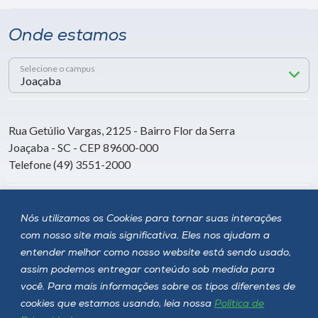
Onde estamos
Selecione o campus
Rua Getúlio Vargas, 2125 - Bairro Flor da Serra
Joaçaba - SC - CEP 89600-000
Telefone (49) 3551-2000
Siga a Unoesc
Nós utilizamos os Cookies para tornar suas interações
com nosso site mais significativa. Eles nos ajudam a
entender melhor como nosso website está sendo usado,
assim podemos entregar conteúdo sob medida para
você. Para mais informações sobre os tipos diferentes de
cookies que estamos usando, leia nossa
Política de