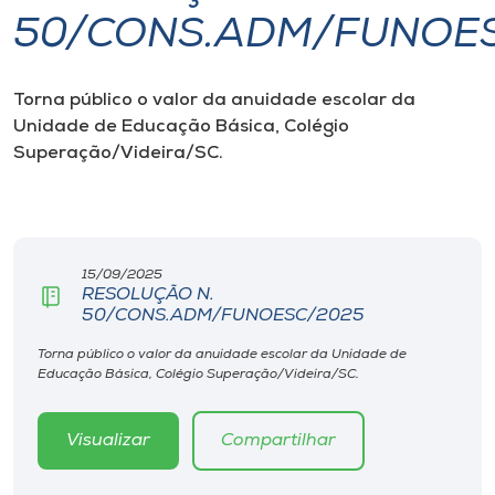
50/CONS.ADM/FUNOE
I.nova
Torna público o valor da anuidade escolar da
Diplomados
Unidade de Educação Básica, Colégio
Superação/Videira/
SC.
Cultura
CPA
15/09/2025
RESOLUÇÃO N.
Biblioteca
50/CONS.ADM/FUNOESC/2025
Torna público o valor da anuidade escolar da Unidade de
Editora
Educação Básica, Colégio Superação/Videira/SC.
Rádio
Visualizar
Compartilhar