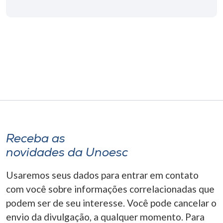
Museu
Unoesc
Store
Selecione
o idioma
Receba as
A+
novidades da Unoesc
A-
Usaremos seus dados para entrar em contato
com você sobre informações correlacionadas que
podem ser de seu interesse. Você pode cancelar o
envio da divulgação, a qualquer momento. Para