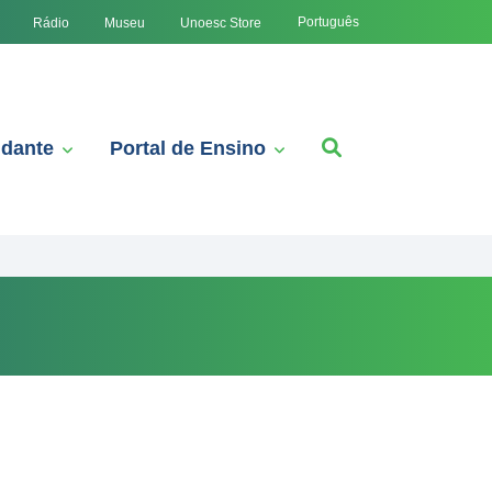
Português
Rádio
Museu
Unoesc Store
udante
Portal de Ensino