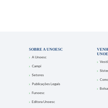
SOBRE A UNOESC
VENH
UNOE
A Unoesc
Vesti
Campi
Sist
Setores
Como
Publicações Legais
Bolsa
Funoesc
Editora Unoesc