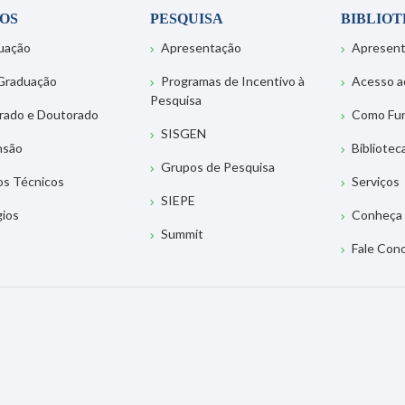
OS
PESQUISA
BIBLIO
uação
Apresentação
Apresen
Graduação
Programas de Incentivo à
Acesso a
Pesquisa
rado e Doutorado
Como Fu
SISGEN
nsão
Bibliotec
Grupos de Pesquisa
os Técnicos
Serviços
SIEPE
gios
Conheça 
Summit
Fale Con