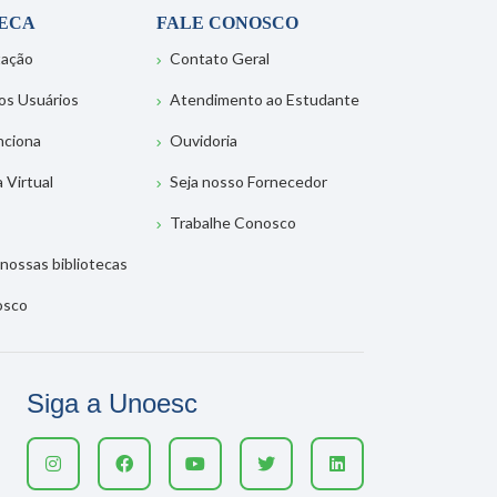
TECA
FALE CONOSCO
tação
Contato Geral
os Usuários
Atendimento ao Estudante
nciona
Ouvidoria
a Virtual
Seja nosso Fornecedor
Trabalhe Conosco
nossas bibliotecas
osco
Siga a Unoesc