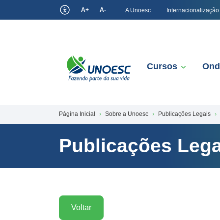
A+
A-
A Unoesc
Internacionalização
Cursos
Ond
Página Inicial
Sobre a Unoesc
Publicações Legais
Publicações Lega
Voltar