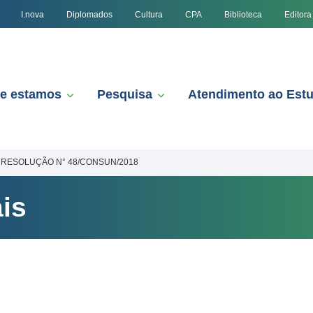
I.nova
Diplomados
Cultura
CPA
Biblioteca
Editora
e estamos
Pesquisa
Atendimento ao Est
RESOLUÇÃO N° 48/CONSUN/2018
is