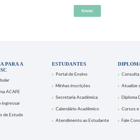
A PARA A
ESTUDANTES
DIPLOM
SC
Portal de Ensino
Consulta
bular
Minhas inscrições
Atualize
ema ACAFE
Secretaria Acadêmica
Diploma D
 ingressar
Calendário Acadêmico
Cursos e
s de Estudo
Atendimento ao Estudante
Fale Con