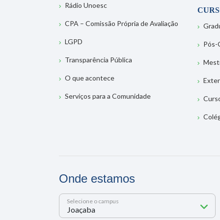
Rádio Unoesc
CURS
CPA – Comissão Própria de Avaliação
Grad
LGPD
Pós-
Transparência Pública
Mest
O que acontece
Exte
Serviços para a Comunidade
Curs
Colé
Onde estamos
Selecione o campus