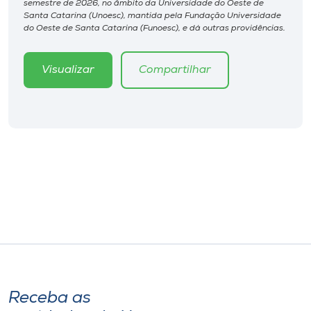
semestre de 2026, no âmbito da Universidade do Oeste de
Museu
Santa Catarina (Unoesc), mantida pela Fundação Universidade
do Oeste de Santa Catarina (Funoesc), e dá outras providências.
Unoesc
Store
Visualizar
Compartilhar
Selecione
o idioma
A+
A-
Receba as