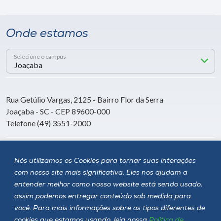
Onde estamos
Selecione o campus
Rua Getúlio Vargas, 2125 - Bairro Flor da Serra
Joaçaba - SC - CEP 89600-000
Telefone (49) 3551-2000
Siga a Unoesc
Nós utilizamos os Cookies para tornar suas interações
com nosso site mais significativa. Eles nos ajudam a
entender melhor como nosso website está sendo usado,
assim podemos entregar conteúdo sob medida para
você. Para mais informações sobre os tipos diferentes de
cookies que estamos usando, leia nossa
Política de