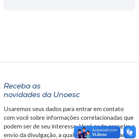
Museu
Unoesc
Store
Selecione
o idioma
Receba as
A+
novidades da Unoesc
A-
Usaremos seus dados para entrar em contato
com você sobre informações correlacionadas que
podem ser de seu interesse. Você pode cancelar o
envio da divulgação, a qualquer momento. Para