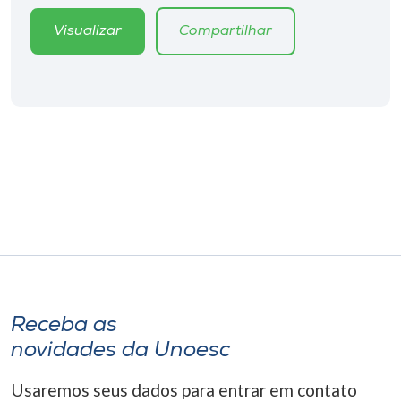
Museu
Visualizar
Compartilhar
Unoesc
Store
Selecione
o idioma
A+
A-
Receba as
novidades da Unoesc
Usaremos seus dados para entrar em contato