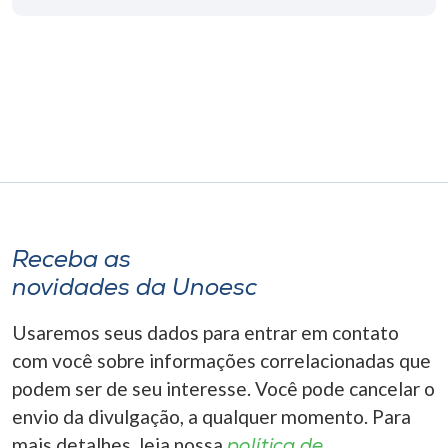
Museu
Unoesc
Store
Selecione
o idioma
Receba as
novidades da Unoesc
A+
A-
Usaremos seus dados para entrar em contato
com você sobre informações correlacionadas que
podem ser de seu interesse. Você pode cancelar o
envio da divulgação, a qualquer momento. Para
mais detalhes, leia nossa
política de