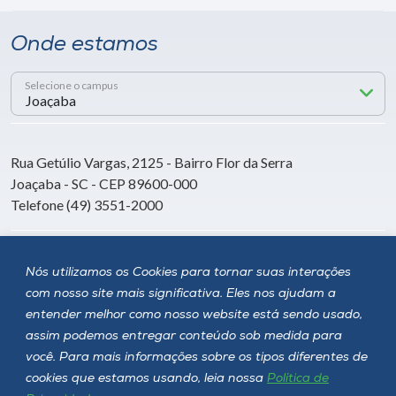
Onde estamos
Selecione o campus
Rua Getúlio Vargas, 2125 - Bairro Flor da Serra
Joaçaba - SC - CEP 89600-000
Telefone (49) 3551-2000
Siga a Unoesc
Nós utilizamos os Cookies para tornar suas interações
com nosso site mais significativa. Eles nos ajudam a
entender melhor como nosso website está sendo usado,
assim podemos entregar conteúdo sob medida para
você. Para mais informações sobre os tipos diferentes de
cookies que estamos usando, leia nossa
Política de