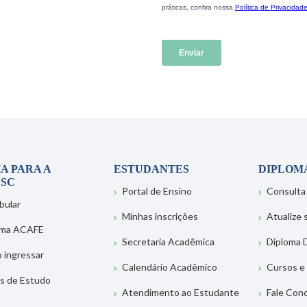
A PARA A
ESTUDANTES
DIPLOM
SC
Portal de Ensino
Consulta
bular
Minhas inscrições
Atualize
ema ACAFE
Secretaria Acadêmica
Diploma D
 ingressar
Calendário Acadêmico
Cursos e
s de Estudo
Atendimento ao Estudante
Fale Con