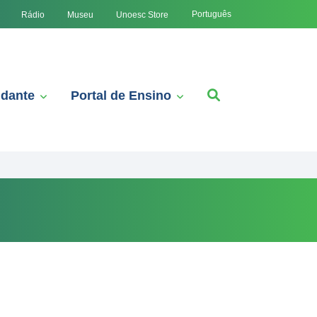
Português
Rádio
Museu
Unoesc Store
udante
Portal de Ensino