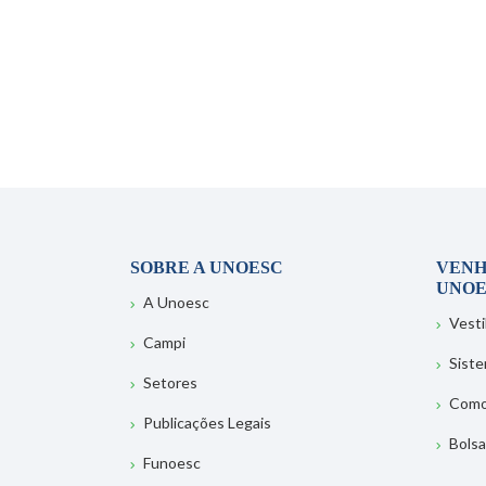
SOBRE A UNOESC
VENH
UNOE
A Unoesc
Vesti
Campi
Sist
Setores
Como
Publicações Legais
Bolsa
Funoesc