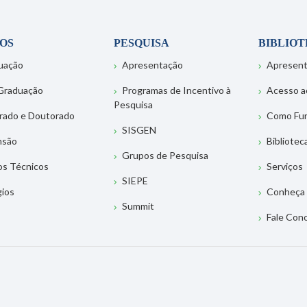
OS
PESQUISA
BIBLIO
uação
Apresentação
Apresen
Graduação
Programas de Incentivo à
Acesso a
Pesquisa
rado e Doutorado
Como Fu
SISGEN
nsão
Bibliotec
Grupos de Pesquisa
os Técnicos
Serviços
SIEPE
gios
Conheça 
Summit
Fale Con