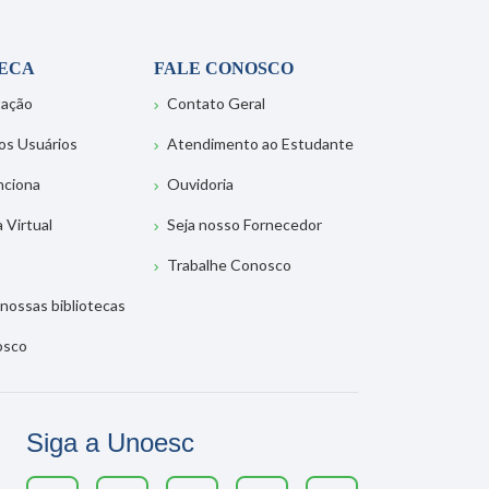
TECA
FALE CONOSCO
tação
Contato Geral
os Usuários
Atendimento ao Estudante
nciona
Ouvidoria
a Virtual
Seja nosso Fornecedor
Trabalhe Conosco
nossas bibliotecas
osco
Siga a Unoesc