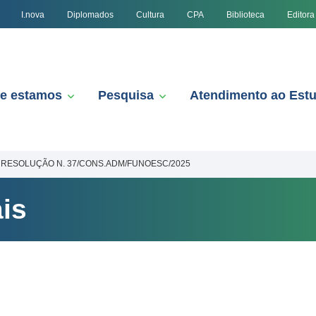
I.nova
Diplomados
Cultura
CPA
Biblioteca
Editora
e estamos
Pesquisa
Atendimento ao Est
RESOLUÇÃO N. 37/CONS.ADM/FUNOESC/2025
is