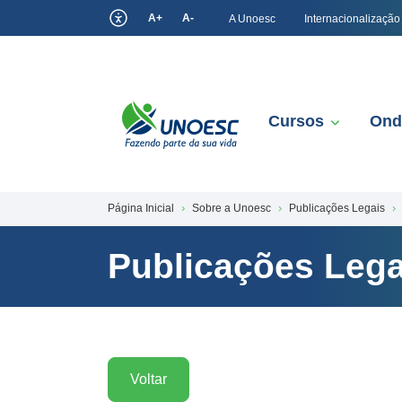
A+
A-
A Unoesc
Internacionalização
Cursos
Ond
Página Inicial
Sobre a Unoesc
Publicações Legais
Publicações Lega
Voltar