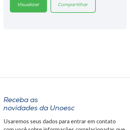
Museu
Visualizar
Compartilhar
Unoesc
Store
Selecione
o idioma
A+
A-
Receba as
novidades da Unoesc
Usaremos seus dados para entrar em contato
com você sobre informações correlacionadas que