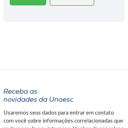
Museu
Unoesc
Store
Selecione
o idioma
A+
Receba as
A-
novidades da Unoesc
Usaremos seus dados para entrar em contato
com você sobre informações correlacionadas que