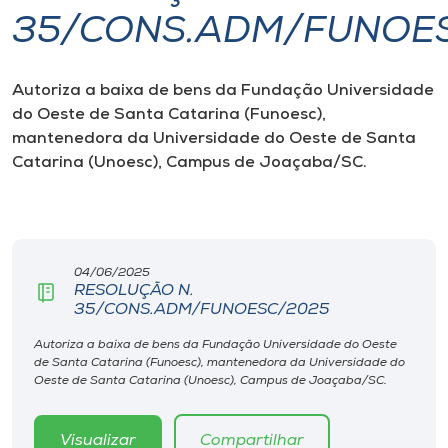
35/CONS.ADM/FUNOE
I.nova
Autoriza a baixa de bens da Fundação Universidade
Diplomados
do Oeste de Santa Catarina (Funoesc),
mantenedora da Universidade do Oeste de Santa
Cultura
Catarina (Unoesc), Campus de Joaçaba/SC.
CPA
04/06/2025
Biblioteca
RESOLUÇÃO N.
35/CONS.ADM/FUNOESC/2025
Editora
Autoriza a baixa de bens da Fundação Universidade do Oeste
de Santa Catarina (Funoesc), mantenedora da Universidade do
Oeste de Santa Catarina (Unoesc), Campus de Joaçaba/SC.
Rádio
Visualizar
Compartilhar