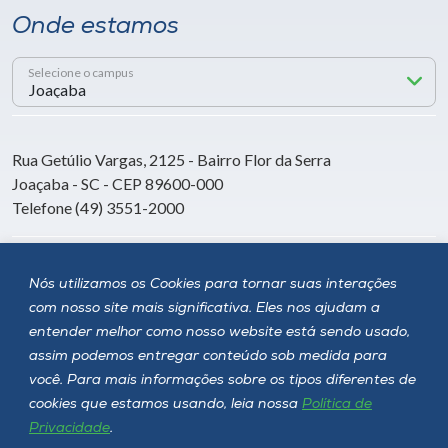
Onde estamos
Selecione o campus
Rua Getúlio Vargas, 2125 - Bairro Flor da Serra
Joaçaba - SC - CEP 89600-000
Telefone (49) 3551-2000
Siga a Unoesc
Nós utilizamos os Cookies para tornar suas interações
com nosso site mais significativa. Eles nos ajudam a
entender melhor como nosso website está sendo usado,
assim podemos entregar conteúdo sob medida para
você. Para mais informações sobre os tipos diferentes de
cookies que estamos usando, leia nossa
Política de
Privacidade
.