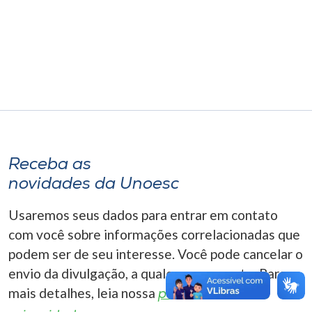
Museu
Unoesc
Store
Selecione
o idioma
Receba as
novidades da Unoesc
A+
Usaremos seus dados para entrar em contato
A-
com você sobre informações correlacionadas que
podem ser de seu interesse. Você pode cancelar o
envio da divulgação, a qualquer momento. Para
mais detalhes, leia nossa
política de