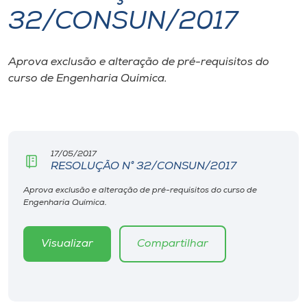
32/CONSUN/2017
I.nova
Aprova exclusão e alteração de pré-requisitos do
Diplomados
curso de Engenharia Química.
Cultura
CPA
17/05/2017
RESOLUÇÃO N° 32/CONSUN/2017
Biblioteca
Aprova exclusão e alteração de pré-requisitos do curso de
Engenharia Química.
Editora
Visualizar
Compartilhar
Rádio