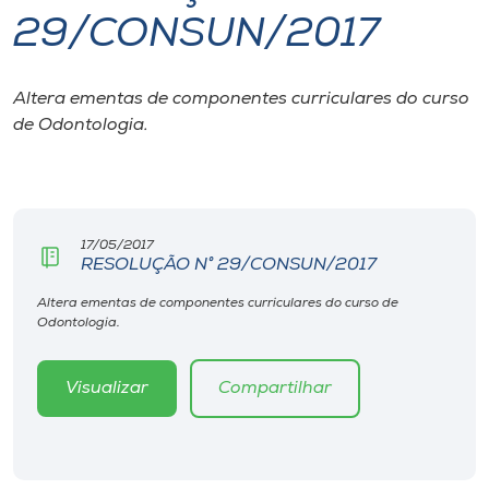
29/CONSUN/2017
I.nova
Altera ementas de componentes curriculares do curso
Diplomados
de Odontologia.
Cultura
CPA
17/05/2017
RESOLUÇÃO N° 29/CONSUN/2017
Biblioteca
Altera ementas de componentes curriculares do curso de
Odontologia.
Editora
Visualizar
Compartilhar
Rádio