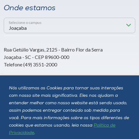
Onde estamos
Selecione o campus
Rua Getúlio Vargas, 2125 - Bairro Flor da Serra
Joaçaba - SC - CEP 89600-000
Telefone (49) 3551-2000
Siga a Unoesc
Nós utilizamos os Cookies para tornar suas interações
com nosso site mais significativa. Eles nos ajudam a
entender melhor como nosso website está sendo usado,
assim podemos entregar conteúdo sob medida para
você. Para mais informações sobre os tipos diferentes de
cookies que estamos usando, leia nossa
Política de
Privacidade
.