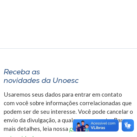
Museu
Unoesc
Store
Selecione
o idioma
Receba as
novidades da Unoesc
A+
Usaremos seus dados para entrar em contato
A-
com você sobre informações correlacionadas que
podem ser de seu interesse. Você pode cancelar o
envio da divulgação, a qualquer momento. Para
mais detalhes, leia nossa
política de