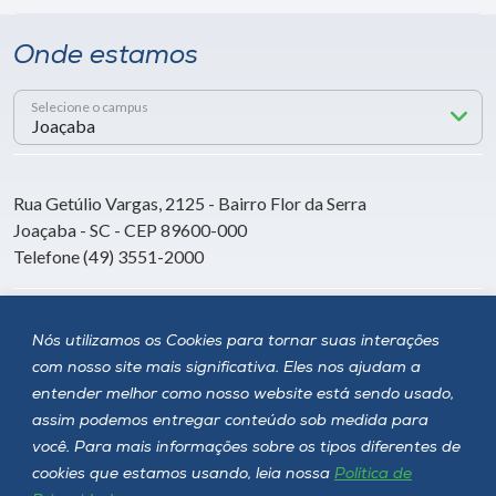
Onde estamos
Selecione o campus
Rua Getúlio Vargas, 2125 - Bairro Flor da Serra
Joaçaba - SC - CEP 89600-000
Telefone (49) 3551-2000
Siga a Unoesc
Nós utilizamos os Cookies para tornar suas interações
com nosso site mais significativa. Eles nos ajudam a
entender melhor como nosso website está sendo usado,
assim podemos entregar conteúdo sob medida para
você. Para mais informações sobre os tipos diferentes de
cookies que estamos usando, leia nossa
Política de