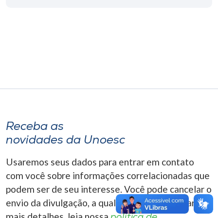
Museu
Unoesc
Store
Selecione
o idioma
Receba as
novidades da Unoesc
A+
A-
Usaremos seus dados para entrar em contato
com você sobre informações correlacionadas que
podem ser de seu interesse. Você pode cancelar o
envio da divulgação, a qualquer momento. Para
mais detalhes, leia nossa
política de