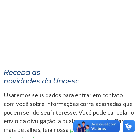
Museu
Unoesc
Store
Selecione
o idioma
Receba as
novidades da Unoesc
A+
Usaremos seus dados para entrar em contato
A-
com você sobre informações correlacionadas que
podem ser de seu interesse. Você pode cancelar o
envio da divulgação, a qualquer momento. Para
mais detalhes, leia nossa
política de