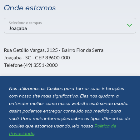
Onde estamos
Selecione o campus
Rua Getúlio Vargas, 2125 - Bairro Flor da Serra
Joaçaba - SC - CEP 89600-000
Telefone (49) 3551-2000
Siga a Unoesc
Nós utilizamos os Cookies para tornar suas interações
com nosso site mais significativa. Eles nos ajudam a
entender melhor como nosso website está sendo usado,
assim podemos entregar conteúdo sob medida para
você. Para mais informações sobre os tipos diferentes de
cookies que estamos usando, leia nossa
Política de
Privacidade
.