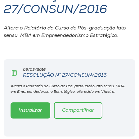
27/CONSUN/2016
I.nova
Altera o Relatório do Curso de Pós-graduação lato
Diplomados
sensu, MBA em Empreendedorismo Estratégico.
Cultura
CPA
09/03/2016
RESOLUÇÃO N° 27/CONSUN/2016
Biblioteca
Altera o Relatório do Curso de Pós-graduação lato sensu, MBA
em Empreendedorismo Estratégico, oferecido em Videira.
Editora
Visualizar
Compartilhar
Rádio