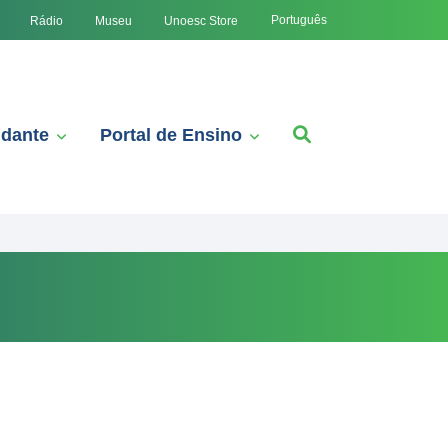
Português
Rádio
Museu
Unoesc Store
udante
Portal de Ensino