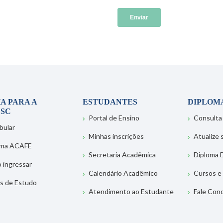
A PARA A
ESTUDANTES
DIPLOM
SC
Portal de Ensino
Consulta
bular
Minhas inscrições
Atualize
ema ACAFE
Secretaria Acadêmica
Diploma D
 ingressar
Calendário Acadêmico
Cursos e
s de Estudo
Atendimento ao Estudante
Fale Con