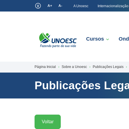
A+
A-
A Unoesc
Internacionalização
Cursos
Ond
Página Inicial
Sobre a Unoesc
Publicações Legais
Publicações Lega
Voltar