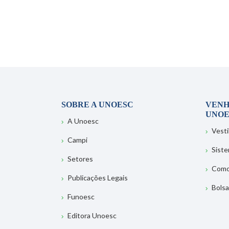
SOBRE A UNOESC
VENH
UNOE
A Unoesc
Vesti
Campi
Sist
Setores
Como
Publicações Legais
Bolsa
Funoesc
Editora Unoesc