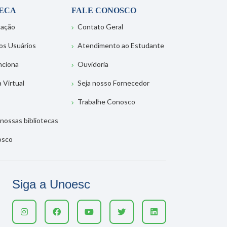
TECA
FALE CONOSCO
tação
Contato Geral
os Usuários
Atendimento ao Estudante
nciona
Ouvidoria
a Virtual
Seja nosso Fornecedor
Trabalhe Conosco
nossas bibliotecas
osco
Siga a Unoesc