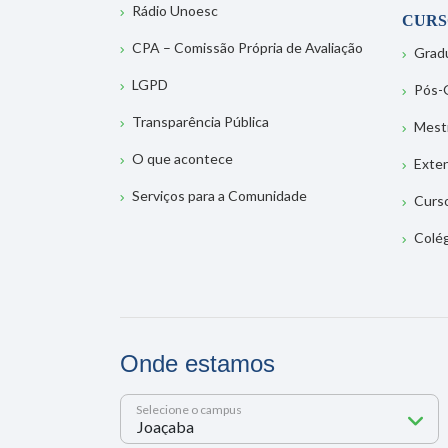
Rádio Unoesc
CURS
CPA – Comissão Própria de Avaliação
Grad
LGPD
Pós-
Transparência Pública
Mest
O que acontece
Exte
Serviços para a Comunidade
Curs
Colé
Onde estamos
Selecione o campus