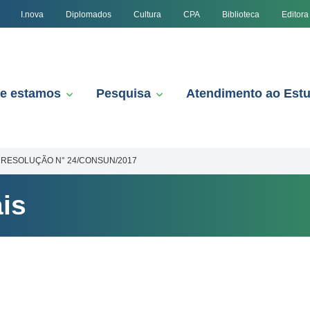
I.nova
Diplomados
Cultura
CPA
Biblioteca
Editora
e estamos
Pesquisa
Atendimento ao Est
RESOLUÇÃO N° 24/CONSUN/2017
is