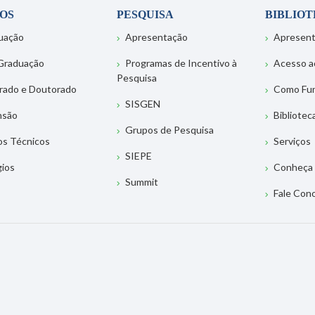
OS
PESQUISA
BIBLIO
uação
Apresentação
Apresen
Graduação
Programas de Incentivo à
Acesso a
Pesquisa
rado e Doutorado
Como Fu
SISGEN
nsão
Bibliotec
Grupos de Pesquisa
os Técnicos
Serviços
SIEPE
gios
Conheça 
Summit
Fale Con