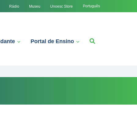
Português
Rádio
Museu
Unoesc Store
udante
Portal de Ensino