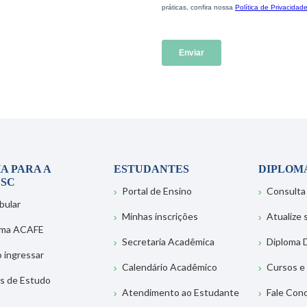
A PARA A
ESTUDANTES
DIPLOM
SC
Portal de Ensino
Consulta
bular
Minhas inscrições
Atualize
ema ACAFE
Secretaria Acadêmica
Diploma D
 ingressar
Calendário Acadêmico
Cursos e
s de Estudo
Atendimento ao Estudante
Fale Con