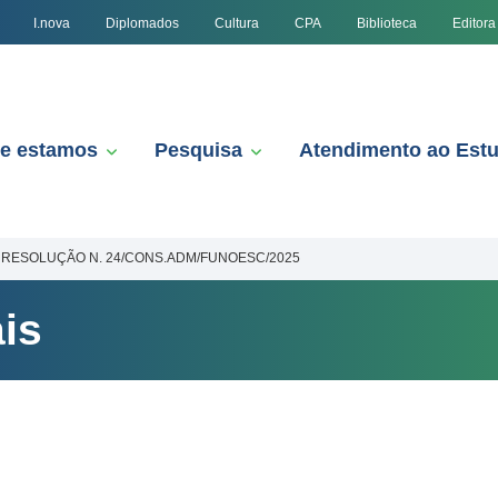
I.nova
Diplomados
Cultura
CPA
Biblioteca
Editora
e estamos
Pesquisa
Atendimento ao Est
RESOLUÇÃO N. 24/CONS.ADM/FUNOESC/2025
is