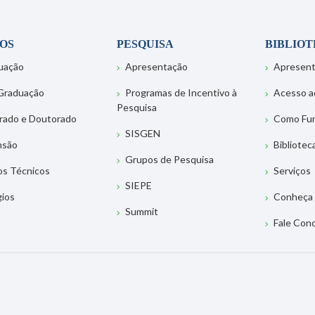
OS
PESQUISA
BIBLIO
uação
Apresentação
Apresen
Graduação
Programas de Incentivo à
Acesso a
Pesquisa
rado e Doutorado
Como Fu
SISGEN
nsão
Bibliotec
Grupos de Pesquisa
os Técnicos
Serviços
SIEPE
gios
Conheça 
Summit
Fale Con