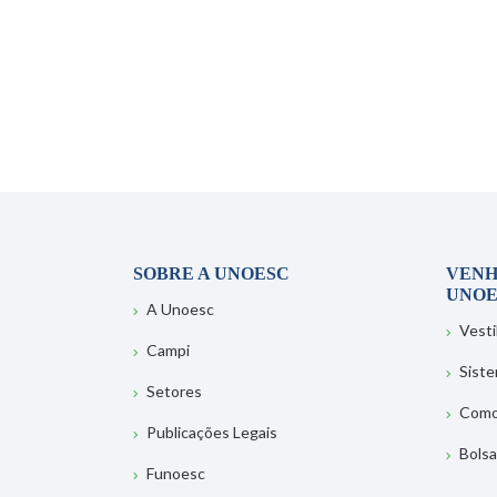
SOBRE A UNOESC
VENH
UNOE
A Unoesc
Vesti
Campi
Sist
Setores
Como
Publicações Legais
Bolsa
Funoesc