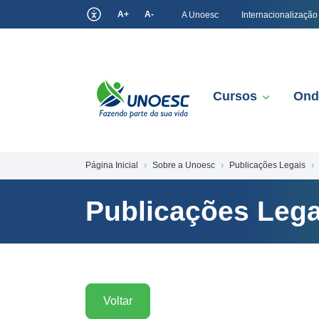
A+
A-
A Unoesc
Internacionalização
Cursos
Ond
Página Inicial
Sobre a Unoesc
Publicações Legais
Publicações Lega
Voltar