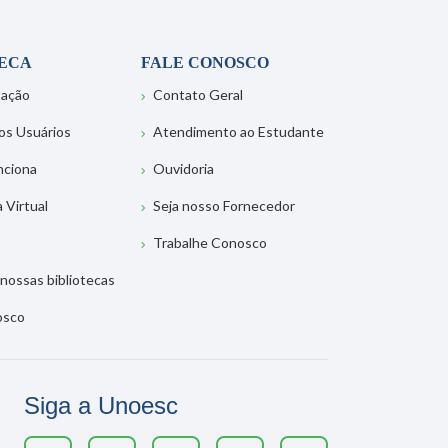
TECA
FALE CONOSCO
tação
Contato Geral
os Usuários
Atendimento ao Estudante
nciona
Ouvidoria
a Virtual
Seja nosso Fornecedor
Trabalhe Conosco
nossas bibliotecas
osco
Siga a Unoesc