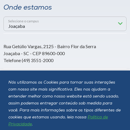
Onde estamos
Selecione o campus
Rua Getúlio Vargas, 2125 - Bairro Flor da Serra
Joaçaba - SC - CEP 89600-000
Telefone (49) 3551-2000
Siga a Unoesc
Nós utilizamos os Cookies para tornar suas interações
com nosso site mais significativa. Eles nos ajudam a
entender melhor como nosso website está sendo usado,
assim podemos entregar conteúdo sob medida para
você. Para mais informações sobre os tipos diferentes de
cookies que estamos usando, leia nossa
Política de
Privacidade
.