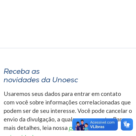
Museu
Unoesc
Store
Selecione
o idioma
Receba as
novidades da Unoesc
A+
Usaremos seus dados para entrar em contato
A-
com você sobre informações correlacionadas que
podem ser de seu interesse. Você pode cancelar o
envio da divulgação, a qualquer momento. Para
mais detalhes, leia nossa
política de