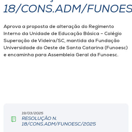
18/CONS.ADM/FUNOE
I.nova
Aprova a proposta de alteração do
Regimento
Diplomados
Interno da Unidade de Educação Básica – Colégio
Superação de Videira/SC, mantida da Fundação
Cultura
Universidade do Oeste de Santa Catarina (Funoesc)
e encaminha para Assembleia Geral da Funoesc.
CPA
Biblioteca
Editora
19/03/2025
Rádio
RESOLUÇÃO N.
18/CONS.ADM/FUNOESC/2025