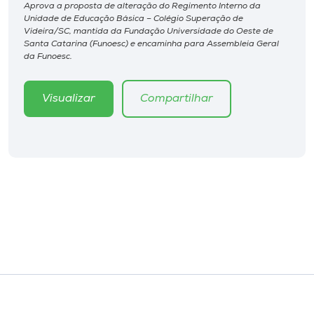
Museu
Aprova a proposta de alteração do Regimento Interno da
Unidade de Educação Básica – Colégio Superação de
Videira/SC, mantida da Fundação Universidade do Oeste de
Santa Catarina (Funoesc) e encaminha para Assembleia Geral
Unoesc
da Funoesc.
Store
Visualizar
Compartilhar
Selecione
o idioma
A+
A-