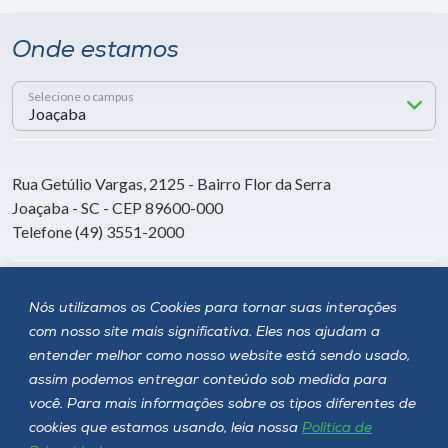
Onde estamos
Selecione o campus
Rua Getúlio Vargas, 2125 - Bairro Flor da Serra
Joaçaba - SC - CEP 89600-000
Telefone (49) 3551-2000
Siga a Unoesc
Nós utilizamos os Cookies para tornar suas interações
com nosso site mais significativa. Eles nos ajudam a
entender melhor como nosso website está sendo usado,
assim podemos entregar conteúdo sob medida para
você. Para mais informações sobre os tipos diferentes de
cookies que estamos usando, leia nossa
Política de