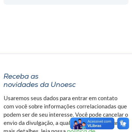
Museu
Unoesc
Store
Selecione
o idioma
Receba as
novidades da Unoesc
A+
A-
Usaremos seus dados para entrar em contato
com você sobre informações correlacionadas que
podem ser de seu interesse. Você pode cancelar o
envio da divulgação, a qualquer momento. Para
mais detalhes, leia nossa
política de