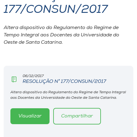
177/CONSUN/2017
I.nova
Altera dispositivo do Regulamento do Regime de
Diplomados
Tempo Integral aos Docentes da Universidade do
Oeste de Santa Catarina.
Cultura
CPA
06/12/2017
RESOLUÇÃO N° 177/CONSUN/2017
Biblioteca
Altera dispositivo do Regulamento do Regime de Tempo Integral
aos Docentes da Universidade do Oeste de Santa Catarina.
Editora
Visualizar
Compartilhar
Rádio