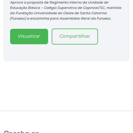
Museu
Aprova a proposta de Regimento Interno da Unidade de
Educação Básica – Colégio Superativo de Capinzal/SC, mantida
da Fundação Universidade do Oeste de Santa Catarina
(Funoesc) e encaminha para Assembleia Geral da Funoesc.
Unoesc
Store
Visualizar
Compartilhar
Selecione
o idioma
A+
A-