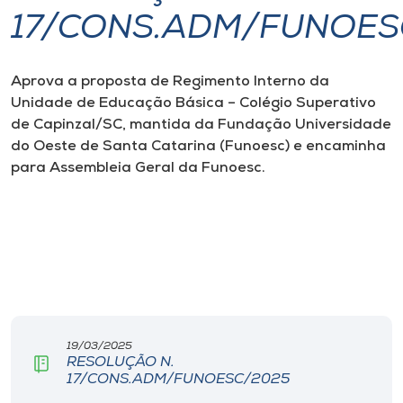
17/CONS.ADM/FUNOES
I.nova
Aprova a proposta de
Regimento Interno da
Diplomados
Unidade de Educação Básica – Colégio Superativo
de Capinzal/SC, mantida da Fundação Universidade
Cultura
do Oeste de Santa Catarina (Funoesc) e encaminha
para Assembleia Geral da Funoesc.
CPA
Biblioteca
Editora
19/03/2025
Rádio
RESOLUÇÃO N.
17/CONS.ADM/FUNOESC/2025