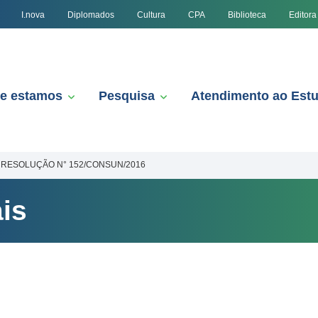
I.nova
Diplomados
Cultura
CPA
Biblioteca
Editora
e estamos
Pesquisa
Atendimento ao Est
RESOLUÇÃO N° 152/CONSUN/2016
is