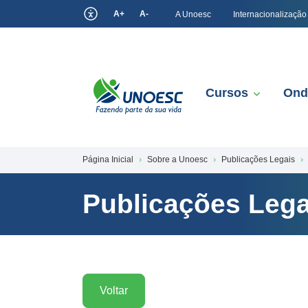
A+
A-
A Unoesc
Internacionalização
Cursos
Ond
Página Inicial
Sobre a Unoesc
Publicações Legais
Publicações Lega
Voltar