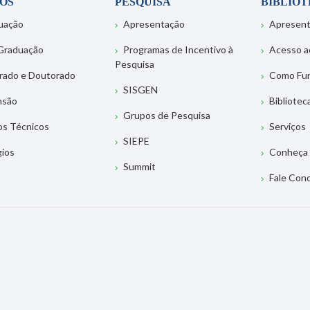
OS
PESQUISA
BIBLIO
uação
Apresentação
Apresen
Graduação
Programas de Incentivo à
Acesso a
Pesquisa
rado e Doutorado
Como Fu
SISGEN
nsão
Bibliotec
Grupos de Pesquisa
os Técnicos
Serviços
SIEPE
gios
Conheça 
Summit
Fale Con