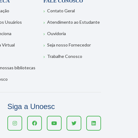
TECA
FALE CONOSCO
tação
Contato Geral
os Usuários
Atendimento ao Estudante
nciona
Ouvidoria
a Virtual
Seja nosso Fornecedor
Trabalhe Conosco
nossas bibliotecas
osco
Siga a Unoesc