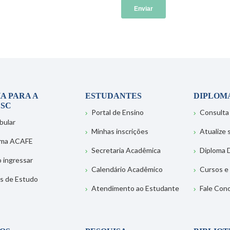
A PARA A
ESTUDANTES
DIPLOM
SC
Portal de Ensino
Consulta
bular
Minhas inscrições
Atualize
ema ACAFE
Secretaria Acadêmica
Diploma D
 ingressar
Calendário Acadêmico
Cursos e
s de Estudo
Atendimento ao Estudante
Fale Con