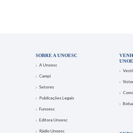
SOBRE A UNOESC
VENH
UNOE
A Unoesc
Vesti
Campi
Sist
Setores
Como
Publicações Legais
Bolsa
Funoesc
Editora Unoesc
Rádio Unoesc