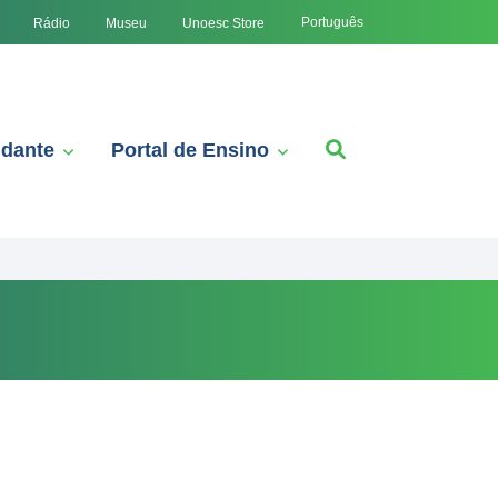
Português
Rádio
Museu
Unoesc Store
udante
Portal de Ensino