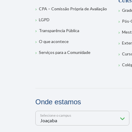
CURS
CPA – Comissão Própria de Avaliação
Grad
LGPD
Pós-
Transparência Pública
Mest
O que acontece
Exte
Serviços para a Comunidade
Curs
Colé
Onde estamos
Selecione o campus