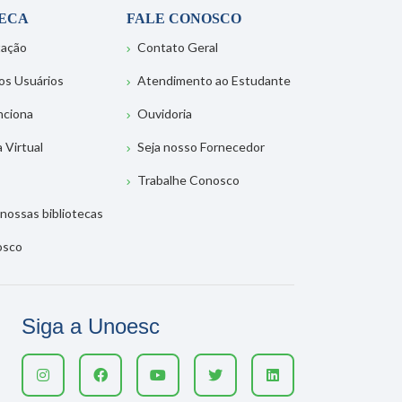
TECA
FALE CONOSCO
tação
Contato Geral
os Usuários
Atendimento ao Estudante
nciona
Ouvidoria
a Virtual
Seja nosso Fornecedor
Trabalhe Conosco
nossas bibliotecas
osco
Siga a Unoesc