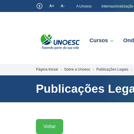
A+
A-
A Unoesc
Internacionalização
Cursos
Ond
Página Inicial
Sobre a Unoesc
Publicações Legais
Publicações Lega
Voltar