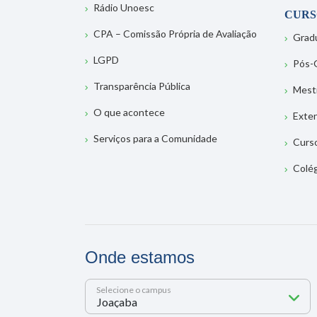
Rádio Unoesc
CURS
CPA – Comissão Própria de Avaliação
Grad
LGPD
Pós-
Transparência Pública
Mest
O que acontece
Exte
Serviços para a Comunidade
Curs
Colé
Onde estamos
Selecione o campus