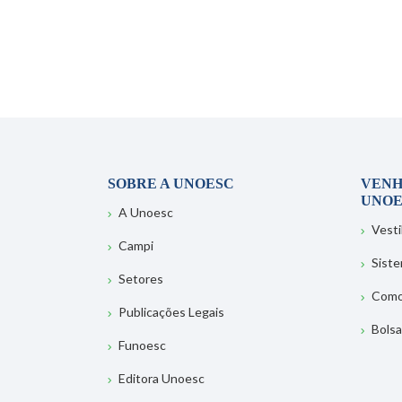
SOBRE A UNOESC
VENH
UNOE
A Unoesc
Vesti
Campi
Sist
Setores
Como
Publicações Legais
Bolsa
Funoesc
Editora Unoesc