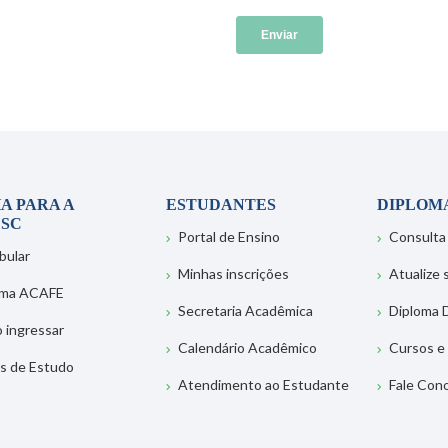
A PARA A
ESTUDANTES
DIPLOM
SC
Portal de Ensino
Consulta
bular
Minhas inscrições
Atualize
ema ACAFE
Secretaria Acadêmica
Diploma D
 ingressar
Calendário Acadêmico
Cursos e
s de Estudo
Atendimento ao Estudante
Fale Con