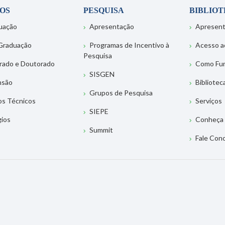
OS
PESQUISA
BIBLIO
uação
Apresentação
Apresen
Graduação
Programas de Incentivo à
Acesso a
Pesquisa
rado e Doutorado
Como Fu
SISGEN
nsão
Bibliotec
Grupos de Pesquisa
os Técnicos
Serviços
SIEPE
gios
Conheça 
Summit
Fale Con