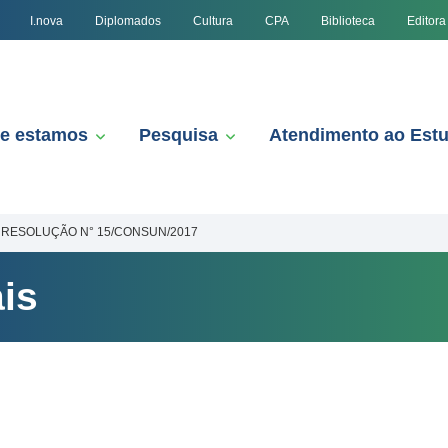
I.nova
Diplomados
Cultura
CPA
Biblioteca
Editora
e estamos
Pesquisa
Atendimento ao Est
RESOLUÇÃO N° 15/CONSUN/2017
is