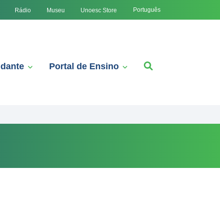
Português
Rádio
Museu
Unoesc Store
udante
Portal de Ensino