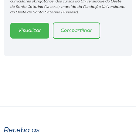
curriculares obrigatórios, dos cursos da Universidade do Oeste
Museu
de Santa Catarina (Unoesc), mantida da Fundação Universidade
do Oeste de Santa Catarina (Funoesc).
Unoesc
Store
Visualizar
Compartilhar
Selecione
o idioma
A+
A-
Receba as