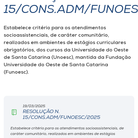
15/CONS.ADM/FUNOES
I.nova
Estabelece critério para os atendimentos
Diplomados
socioassistenciais, de caráter comunitário,
realizados em ambientes de estágios curriculares
Cultura
obrigatórios, dos cursos da Universidade do Oeste
de Santa Catarina (Unoesc), mantida da Fundação
Universidade do Oeste de Santa Catarina
CPA
(Funoesc).
Biblioteca
Editora
19/03/2025
RESOLUÇÃO N.
15/CONS.ADM/FUNOESC/2025
Rádio
Estabelece critério para os atendimentos socioassistenciais, de
caráter comunitário, realizados em ambientes de estágios