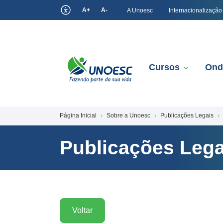
A+
A-
A Unoesc
Internacionalização
Cursos
Ond
Página Inicial
Sobre a Unoesc
Publicações Legais
Publicações Lega
Voltar