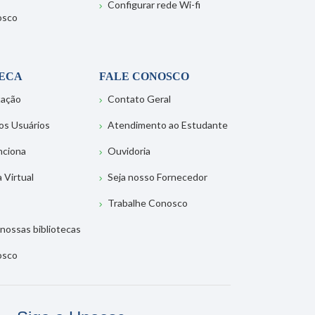
Configurar rede Wi-fi
osco
TECA
FALE CONOSCO
tação
Contato Geral
os Usuários
Atendimento ao Estudante
nciona
Ouvidoria
a Virtual
Seja nosso Fornecedor
Trabalhe Conosco
nossas bibliotecas
osco