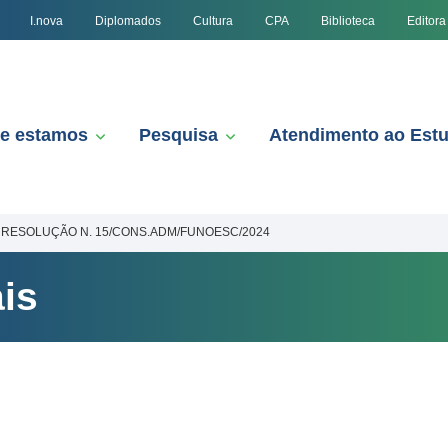
I.nova
Diplomados
Cultura
CPA
Biblioteca
Editora
e estamos
Pesquisa
Atendimento ao Est
RESOLUÇÃO N. 15/CONS.ADM/FUNOESC/2024
is