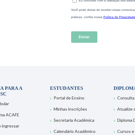
A PARA A
ESTUDANTES
DIPLOM
SC
Portal de Ensino
Consulta
bular
Minhas inscrições
Atualize
ema ACAFE
Secretaria Acadêmica
Diploma D
 ingressar
Calendário Acadêmico
Cursos e