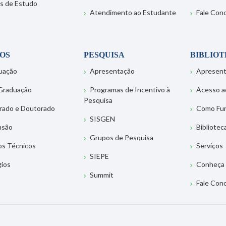
s de Estudo
Atendimento ao Estudante
Fale Con
OS
PESQUISA
BIBLIO
uação
Apresentação
Apresen
Graduação
Programas de Incentivo à
Acesso a
Pesquisa
rado e Doutorado
Como Fu
SISGEN
nsão
Bibliotec
Grupos de Pesquisa
os Técnicos
Serviços
SIEPE
gios
Conheça 
Summit
Fale Con