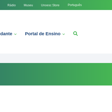
Português
Rádio
Museu
Unoesc Store
udante
Portal de Ensino