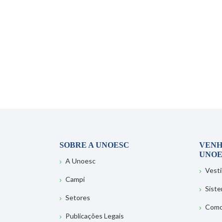
SOBRE A UNOESC
VENH
UNOE
A Unoesc
Vesti
Campi
Sist
Setores
Como
Publicações Legais