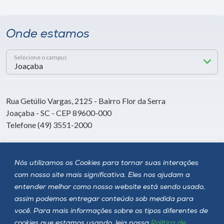
Onde estamos
Selecione o campus
Rua Getúlio Vargas, 2125 - Bairro Flor da Serra
Joaçaba - SC - CEP 89600-000
Telefone (49) 3551-2000
Siga a Unoesc
Nós utilizamos os Cookies para tornar suas interações
com nosso site mais significativa. Eles nos ajudam a
entender melhor como nosso website está sendo usado,
assim podemos entregar conteúdo sob medida para
você. Para mais informações sobre os tipos diferentes de
cookies que estamos usando, leia nossa
Política de