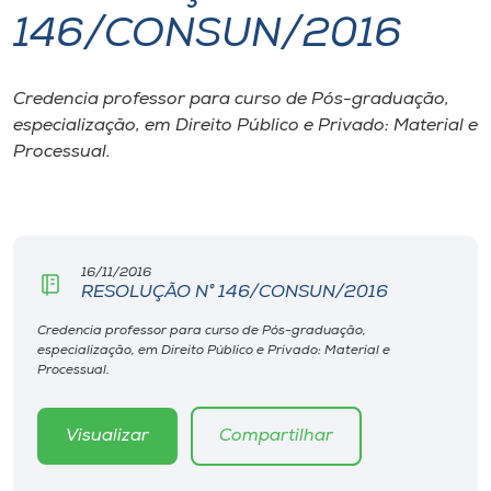
146/CONSUN/2016
I.nova
Credencia professor para curso de Pós-graduação,
Diplomados
especialização, em Direito Público e Privado: Material e
Processual.
Cultura
CPA
16/11/2016
RESOLUÇÃO N° 146/CONSUN/2016
Biblioteca
Credencia professor para curso de Pós-graduação,
especialização, em Direito Público e Privado: Material e
Editora
Processual.
Rádio
Visualizar
Compartilhar