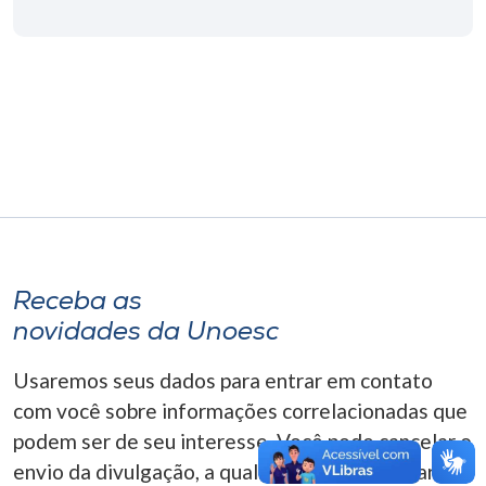
Museu
Unoesc
Store
Selecione
o idioma
Receba as
A+
novidades da Unoesc
A-
Usaremos seus dados para entrar em contato
com você sobre informações correlacionadas que
podem ser de seu interesse. Você pode cancelar o
envio da divulgação, a qualquer momento. Para