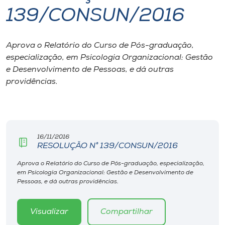
139/CONSUN/2016
I.nova
Aprova o Relatório do Curso de Pós-graduação,
Diplomados
especialização, em Psicologia Organizacional: Gestão
e Desenvolvimento de Pessoas, e dá outras
Cultura
providências.
CPA
16/11/2016
Biblioteca
RESOLUÇÃO N° 139/CONSUN/2016
Aprova o Relatório do Curso de Pós-graduação, especialização,
Editora
em Psicologia Organizacional: Gestão e Desenvolvimento de
Pessoas, e dá outras providências.
Rádio
Visualizar
Compartilhar