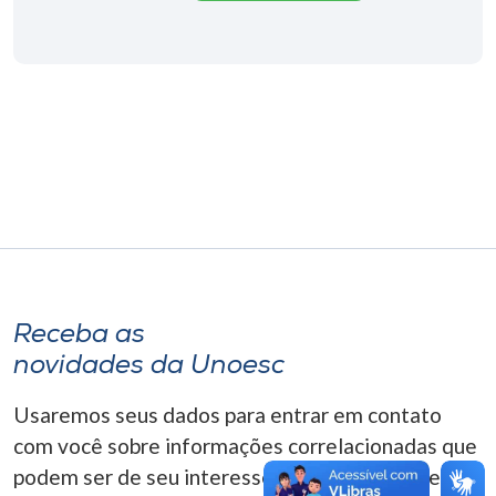
Museu
Unoesc
Store
Selecione
o idioma
A+
Receba as
A-
novidades da Unoesc
Usaremos seus dados para entrar em contato
com você sobre informações correlacionadas que
podem ser de seu interesse. Você pode cancelar o