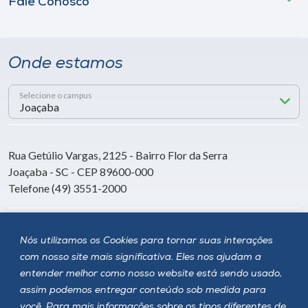
Fale Conosco
Onde estamos
Selecione o campus
Rua Getúlio Vargas, 2125 - Bairro Flor da Serra
Joaçaba - SC - CEP 89600-000
Telefone (49) 3551-2000
Siga a Unoesc
Nós utilizamos os Cookies para tornar suas interações
com nosso site mais significativa. Eles nos ajudam a
entender melhor como nosso website está sendo usado,
assim podemos entregar conteúdo sob medida para
você. Para mais informações sobre os tipos diferentes de