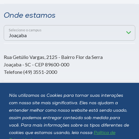
Onde estamos
Selecione o campus
Rua Getúlio Vargas, 2125 - Bairro Flor da Serra
Joaçaba - SC - CEP 89600-000
Telefone (49) 3551-2000
Siga a Unoesc
Nós utilizamos os Cookies para tornar suas interações
com nosso site mais significativa. Eles nos ajudam a
entender melhor como nosso website está sendo usado,
assim podemos entregar conteúdo sob medida para
você. Para mais informações sobre os tipos diferentes de
cookies que estamos usando, leia nossa
Política de