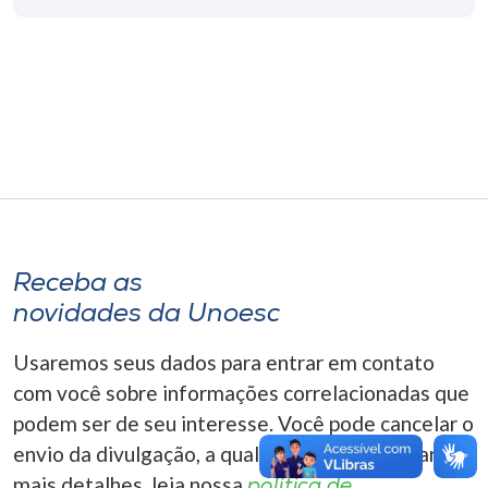
Museu
Unoesc
Store
Selecione
o idioma
Receba as
novidades da Unoesc
A+
A-
Usaremos seus dados para entrar em contato
com você sobre informações correlacionadas que
podem ser de seu interesse. Você pode cancelar o
envio da divulgação, a qualquer momento. Para
mais detalhes, leia nossa
política de