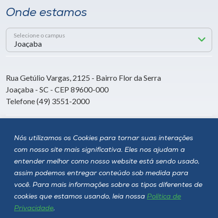
Onde estamos
Selecione o campus
Rua Getúlio Vargas, 2125 - Bairro Flor da Serra
Joaçaba - SC - CEP 89600-000
Telefone (49) 3551-2000
Siga a Unoesc
Nós utilizamos os Cookies para tornar suas interações
com nosso site mais significativa. Eles nos ajudam a
entender melhor como nosso website está sendo usado,
assim podemos entregar conteúdo sob medida para
você. Para mais informações sobre os tipos diferentes de
cookies que estamos usando, leia nossa
Política de
Privacidade
.