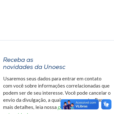
Museu
Unoesc
Store
Selecione
o idioma
Receba as
novidades da Unoesc
A+
Usaremos seus dados para entrar em contato
A-
com você sobre informações correlacionadas que
podem ser de seu interesse. Você pode cancelar o
envio da divulgação, a qualquer momento. Para
mais detalhes, leia nossa
política de