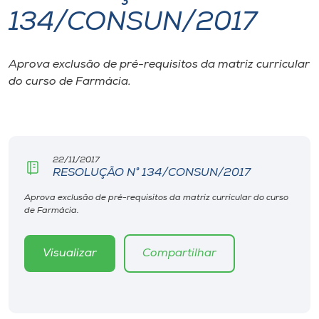
134/CONSUN/2017
I.nova
Aprova exclusão de pré-requisitos da matriz curricular
Diplomados
do curso de Farmácia.
Cultura
CPA
22/11/2017
RESOLUÇÃO N° 134/CONSUN/2017
Biblioteca
Aprova exclusão de pré-requisitos da matriz curricular do curso
de Farmácia.
Editora
Visualizar
Compartilhar
Rádio