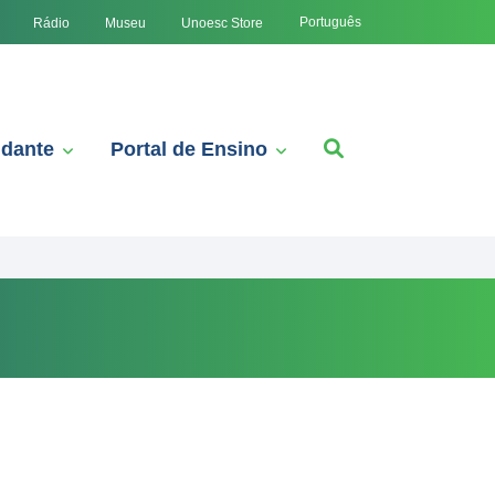
Português
Rádio
Museu
Unoesc Store
udante
Portal de Ensino