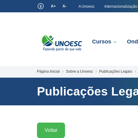
A+
A-
A Unoesc
Internacionalização
Cursos
Ond
Página Inicial
Sobre a Unoesc
Publicações Legais
Publicações Lega
Voltar