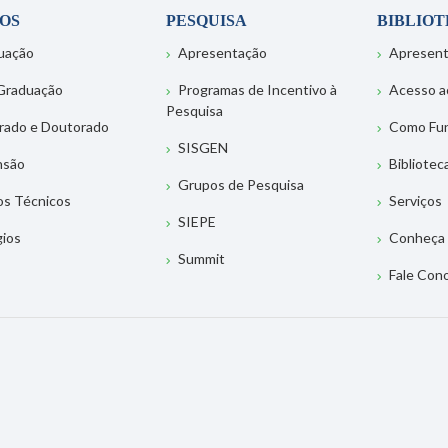
OS
PESQUISA
BIBLIO
uação
Apresentação
Apresen
Graduação
Programas de Incentivo à
Acesso a
Pesquisa
rado e Doutorado
Como Fu
SISGEN
nsão
Bibliotec
Grupos de Pesquisa
os Técnicos
Serviços
SIEPE
gios
Conheça 
Summit
Fale Con