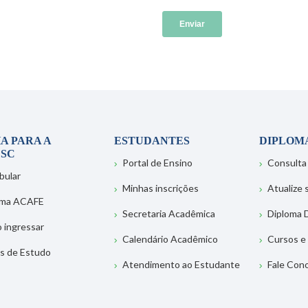
A PARA A
ESTUDANTES
DIPLOM
SC
Portal de Ensino
Consulta
bular
Minhas inscrições
Atualize
ema ACAFE
Secretaria Acadêmica
Diploma D
 ingressar
Calendário Acadêmico
Cursos e
s de Estudo
Atendimento ao Estudante
Fale Con