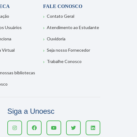
TECA
FALE CONOSCO
tação
Contato Geral
os Usuários
Atendimento ao Estudante
nciona
Ouvidoria
a Virtual
Seja nosso Fornecedor
Trabalhe Conosco
nossas bibliotecas
osco
Siga a Unoesc