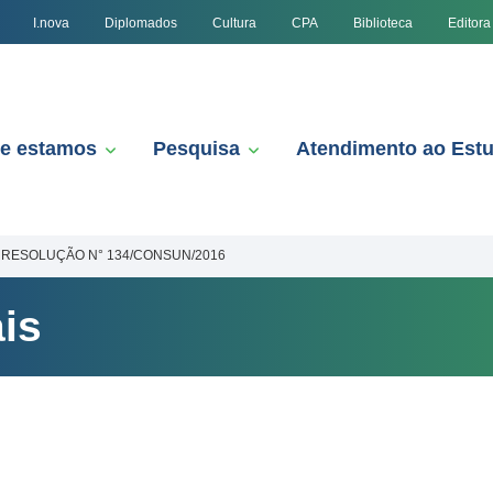
I.nova
Diplomados
Cultura
CPA
Biblioteca
Editora
e estamos
Pesquisa
Atendimento ao Est
RESOLUÇÃO N° 134/CONSUN/2016
is