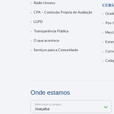
Rádio Unoesc
CURS
CPA – Comissão Própria de Avaliação
Grad
LGPD
Pós-
Transparência Pública
Mest
O que acontece
Exte
Serviços para a Comunidade
Curs
Colé
Onde estamos
Selecione o campus