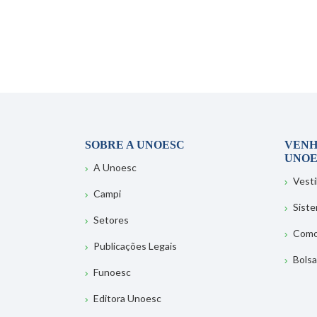
SOBRE A UNOESC
VENH
UNOE
A Unoesc
Vesti
Campi
Sist
Setores
Como
Publicações Legais
Bolsa
Funoesc
Editora Unoesc