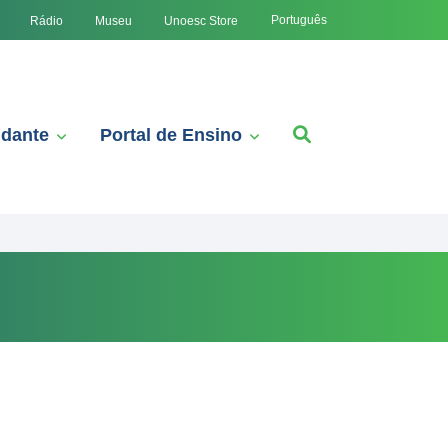
Português
Rádio
Museu
Unoesc Store
udante
Portal de Ensino