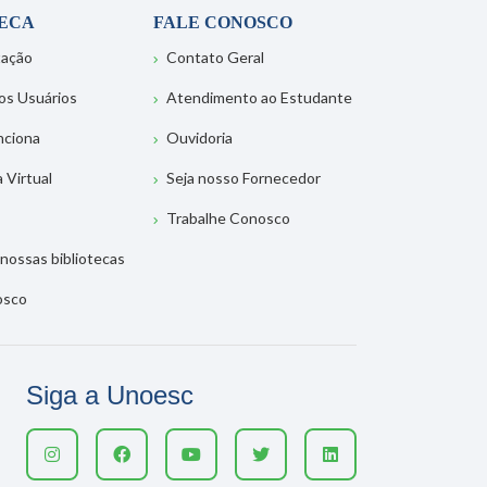
TECA
FALE CONOSCO
tação
Contato Geral
os Usuários
Atendimento ao Estudante
nciona
Ouvidoria
a Virtual
Seja nosso Fornecedor
Trabalhe Conosco
nossas bibliotecas
osco
Siga a Unoesc