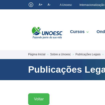
A+
A-
A Unoesc
Internacionalização
Cursos
Ond
Página Inicial
Sobre a Unoesc
Publicações Legais
Publicações Lega
Voltar