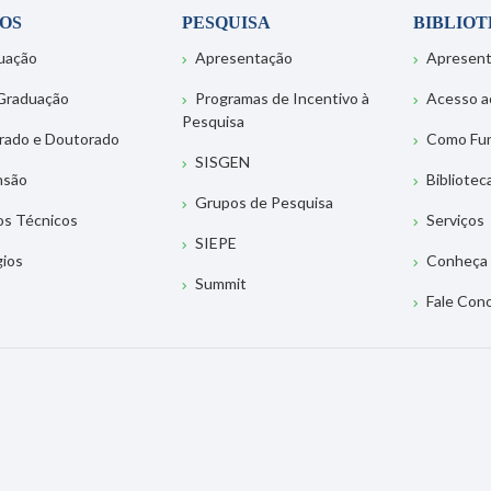
OS
PESQUISA
BIBLIO
uação
Apresentação
Apresen
Graduação
Programas de Incentivo à
Acesso a
Pesquisa
rado e Doutorado
Como Fu
SISGEN
nsão
Bibliotec
Grupos de Pesquisa
os Técnicos
Serviços
SIEPE
gios
Conheça 
Summit
Fale Con