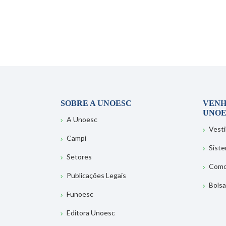
SOBRE A UNOESC
VENH
UNOE
A Unoesc
Vesti
Campi
Sist
Setores
Como
Publicações Legais
Bolsa
Funoesc
Editora Unoesc