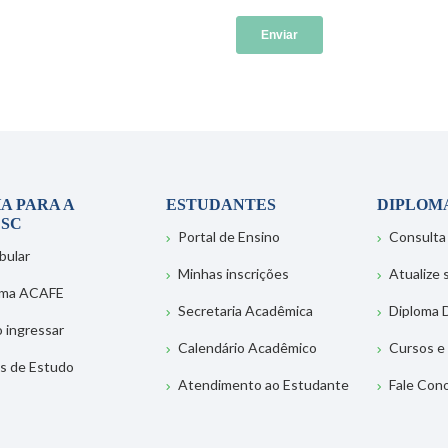
A PARA A
ESTUDANTES
DIPLOM
SC
Portal de Ensino
Consulta
bular
Minhas inscrições
Atualize
ema ACAFE
Secretaria Acadêmica
Diploma D
 ingressar
Calendário Acadêmico
Cursos e
s de Estudo
Atendimento ao Estudante
Fale Con