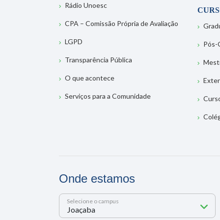
Rádio Unoesc
CURS
CPA – Comissão Própria de Avaliação
Grad
LGPD
Pós-
Transparência Pública
Mest
O que acontece
Exte
Serviços para a Comunidade
Curs
Colé
Onde estamos
Selecione o campus