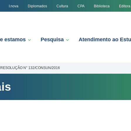
I.nova
Diplomados
Cultura
CPA
Biblioteca
Editora
e estamos
Pesquisa
Atendimento ao Est
RESOLUÇÃO N° 132/CONSUN/2016
is