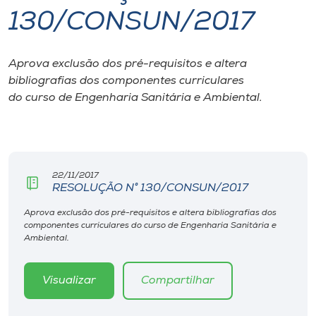
130/CONSUN/2017
I.nova
Aprova exclusão dos pré-requisitos e altera
Diplomados
bibliografias dos componentes curriculares
do curso de Engenharia Sanitária e Ambiental.
Cultura
CPA
22/11/2017
RESOLUÇÃO N° 130/CONSUN/2017
Biblioteca
Aprova exclusão dos pré-requisitos e altera bibliografias dos
componentes curriculares do curso de Engenharia Sanitária e
Editora
Ambiental.
Rádio
Visualizar
Compartilhar