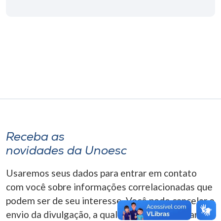
Museu
Unoesc
Store
Selecione
o idioma
Receba as
A+
novidades da Unoesc
A-
Usaremos seus dados para entrar em contato
com você sobre informações correlacionadas que
podem ser de seu interesse. Você pode cancelar o
envio da divulgação, a qualquer momento. Para