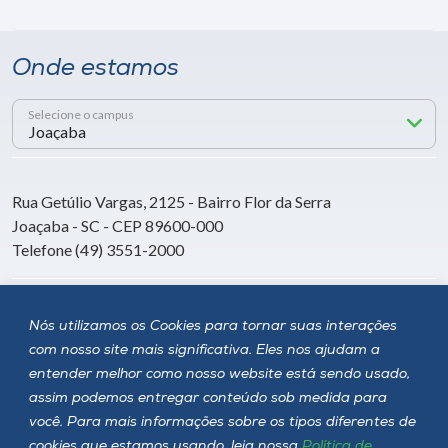
Onde estamos
Selecione o campus
Rua Getúlio Vargas, 2125 - Bairro Flor da Serra
Joaçaba - SC - CEP 89600-000
Telefone (49) 3551-2000
Siga a Unoesc
Nós utilizamos os Cookies para tornar suas interações
com nosso site mais significativa. Eles nos ajudam a
entender melhor como nosso website está sendo usado,
assim podemos entregar conteúdo sob medida para
você. Para mais informações sobre os tipos diferentes de
cookies que estamos usando, leia nossa
Política de