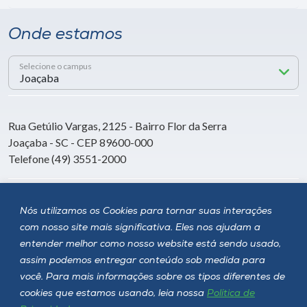
Onde estamos
Selecione o campus
Rua Getúlio Vargas, 2125 - Bairro Flor da Serra
Joaçaba - SC - CEP 89600-000
Telefone (49) 3551-2000
Siga a Unoesc
Nós utilizamos os Cookies para tornar suas interações
com nosso site mais significativa. Eles nos ajudam a
entender melhor como nosso website está sendo usado,
assim podemos entregar conteúdo sob medida para
você. Para mais informações sobre os tipos diferentes de
cookies que estamos usando, leia nossa
Política de