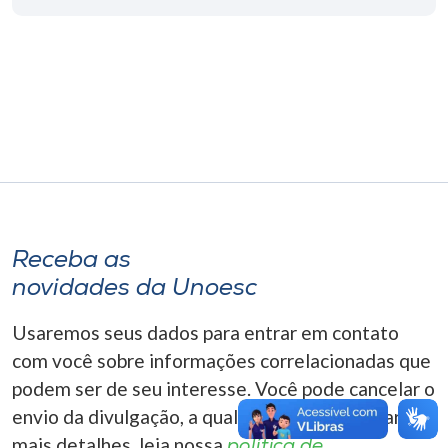
Museu
Unoesc
Store
Selecione
o idioma
Receba as
novidades da Unoesc
A+
A-
Usaremos seus dados para entrar em contato
com você sobre informações correlacionadas que
podem ser de seu interesse. Você pode cancelar o
envio da divulgação, a qualquer momento. Para
mais detalhes, leia nossa
política de