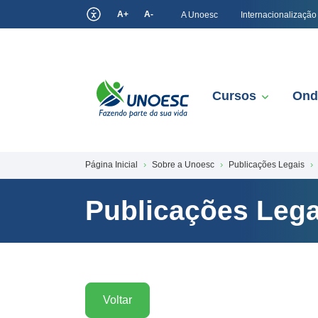
A+
A-
A Unoesc
Internacionalização
Cursos
Ond
Página Inicial
Sobre a Unoesc
Publicações Legais
Publicações Lega
Voltar