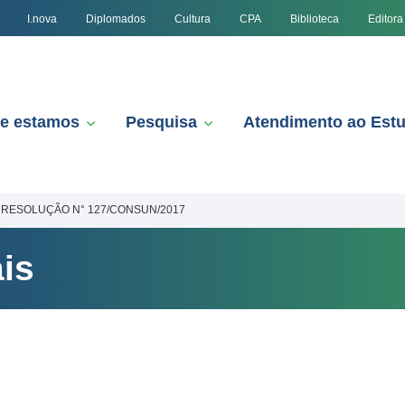
I.nova
Diplomados
Cultura
CPA
Biblioteca
Editora
e estamos
Pesquisa
Atendimento ao Est
RESOLUÇÃO N° 127/CONSUN/2017
is