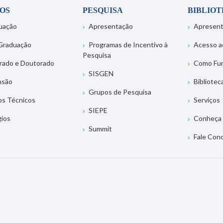
OS
PESQUISA
BIBLIO
uação
Apresentação
Apresen
Graduação
Programas de Incentivo à
Acesso a
Pesquisa
rado e Doutorado
Como Fu
SISGEN
nsão
Bibliotec
Grupos de Pesquisa
os Técnicos
Serviços
SIEPE
gios
Conheça 
Summit
Fale Con