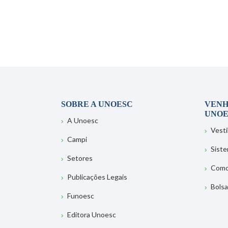
SOBRE A UNOESC
VENH
UNOE
A Unoesc
Vesti
Campi
Sist
Setores
Como
Publicações Legais
Bolsa
Funoesc
Editora Unoesc