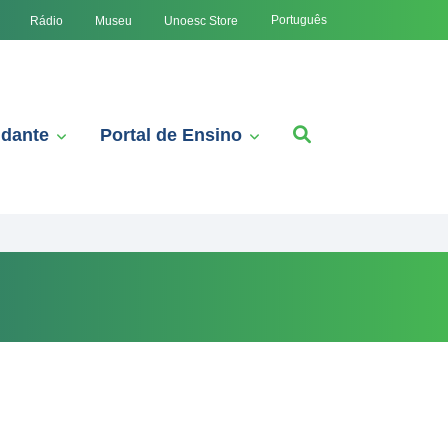
Português
Rádio
Museu
Unoesc Store
udante
Portal de Ensino