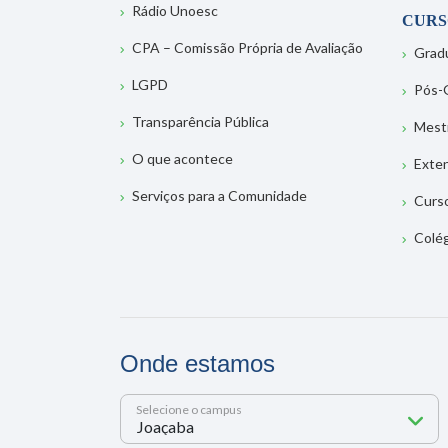
Rádio Unoesc
CURS
CPA – Comissão Própria de Avaliação
Grad
LGPD
Pós-
Transparência Pública
Mest
O que acontece
Exte
Serviços para a Comunidade
Curs
Colé
Onde estamos
Selecione o campus