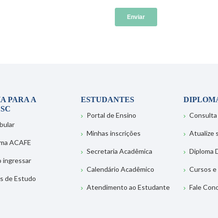
A PARA A
ESTUDANTES
DIPLOM
SC
Portal de Ensino
Consulta
bular
Minhas inscrições
Atualize
ema ACAFE
Secretaria Acadêmica
Diploma D
 ingressar
Calendário Acadêmico
Cursos e
s de Estudo
Atendimento ao Estudante
Fale Con