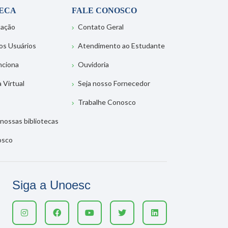
TECA
FALE CONOSCO
tação
Contato Geral
os Usuários
Atendimento ao Estudante
nciona
Ouvidoria
a Virtual
Seja nosso Fornecedor
Trabalhe Conosco
nossas bibliotecas
osco
Siga a Unoesc