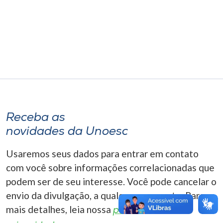
Museu
Unoesc
Store
Selecione
o idioma
Receba as
novidades da Unoesc
A+
Usaremos seus dados para entrar em contato
A-
com você sobre informações correlacionadas que
podem ser de seu interesse. Você pode cancelar o
envio da divulgação, a qualquer momento. Para
mais detalhes, leia nossa
política de