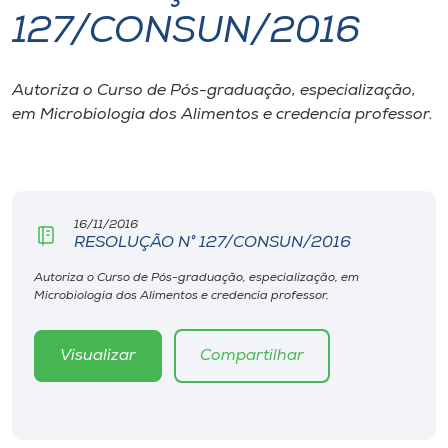
127/CONSUN/2016
I.nova
Autoriza o Curso de Pós-graduação, especialização,
Diplomados
em Microbiologia dos Alimentos e credencia professor.
Cultura
CPA
16/11/2016
RESOLUÇÃO N° 127/CONSUN/2016
Biblioteca
Autoriza o Curso de Pós-graduação, especialização, em
Microbiologia dos Alimentos e credencia professor.
Editora
Visualizar
Compartilhar
Rádio