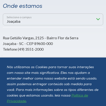
Onde estamos
Selecione o campus
Rua Getúlio Vargas, 2125 - Bairro Flor da Serra
Joaçaba - SC - CEP 89600-000
Telefone (49) 3551-2000
Siga a Unoesc
Nós utilizamos os Cookies para tornar suas interações
com nosso site mais significativa. Eles nos ajudam a
entender melhor como nosso website está sendo usado,
assim podemos entregar conteúdo sob medida para
você. Para mais informações sobre os tipos diferentes de
cookies que estamos usando, leia nossa
Política de
Privacidade
.