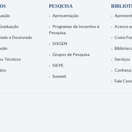
OS
PESQUISA
BIBLIO
uação
Apresentação
Apresen
Graduação
Programas de Incentivo à
Acesso a
Pesquisa
rado e Doutorado
Como Fu
SISGEN
nsão
Bibliotec
Grupos de Pesquisa
os Técnicos
Serviços
SIEPE
gios
Conheça 
Summit
Fale Con