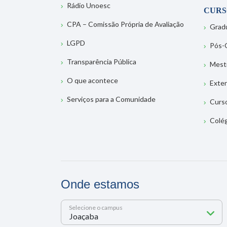
Rádio Unoesc
CURS
CPA – Comissão Própria de Avaliação
Grad
LGPD
Pós-
Transparência Pública
Mest
O que acontece
Exte
Serviços para a Comunidade
Curs
Colé
Onde estamos
Selecione o campus