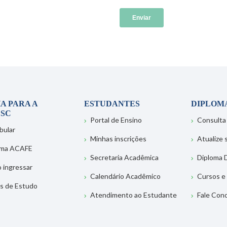
A PARA A
ESTUDANTES
DIPLOM
SC
Portal de Ensino
Consulta
bular
Minhas inscrições
Atualize
ema ACAFE
Secretaria Acadêmica
Diploma D
 ingressar
Calendário Acadêmico
Cursos e
s de Estudo
Atendimento ao Estudante
Fale Con