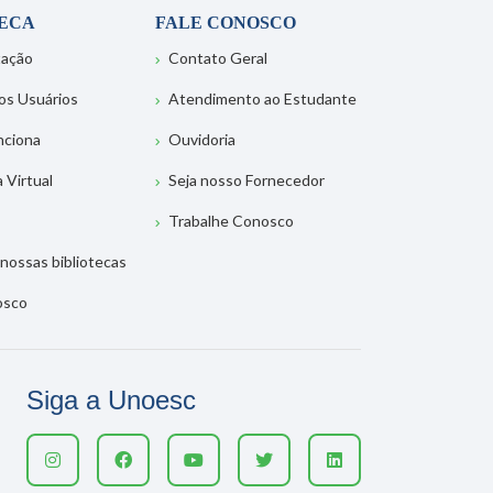
TECA
FALE CONOSCO
tação
Contato Geral
os Usuários
Atendimento ao Estudante
nciona
Ouvidoria
a Virtual
Seja nosso Fornecedor
Trabalhe Conosco
nossas bibliotecas
osco
Siga a Unoesc