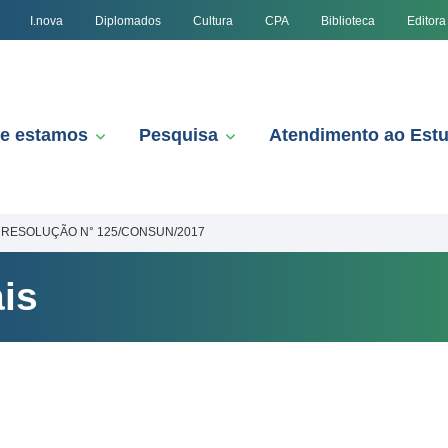
I.nova
Diplomados
Cultura
CPA
Biblioteca
Editora
e estamos
Pesquisa
Atendimento ao Est
RESOLUÇÃO N° 125/CONSUN/2017
is