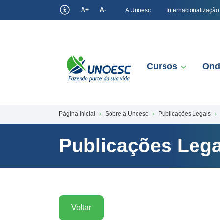
A+
A-
A Unoesc
Internacionalização
Cursos
Ond
Página Inicial
Sobre a Unoesc
Publicações Legais
Publicações Lega
Voltar