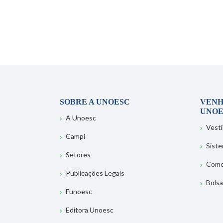
SOBRE A UNOESC
VENH
UNOE
A Unoesc
Vesti
Campi
Sist
Setores
Como
Publicações Legais
Bolsa
Funoesc
Editora Unoesc