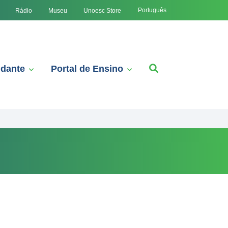
Português
Rádio
Museu
Unoesc Store
udante
Portal de Ensino