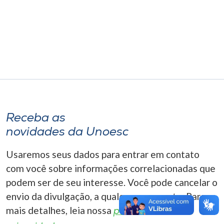
Museu
Unoesc
Store
Selecione
o idioma
Receba as
novidades da Unoesc
A+
Usaremos seus dados para entrar em contato
A-
com você sobre informações correlacionadas que
podem ser de seu interesse. Você pode cancelar o
envio da divulgação, a qualquer momento. Para
mais detalhes, leia nossa
política de