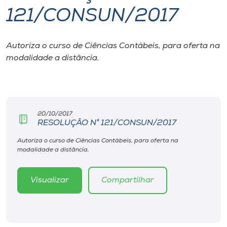
121/CONSUN/2017
I.nova
Autoriza o curso de Ciências Contábeis, para oferta na
Diplomados
modalidade a distância.
Cultura
CPA
20/10/2017
RESOLUÇÃO N° 121/CONSUN/2017
Biblioteca
Autoriza o curso de Ciências Contábeis, para oferta na
modalidade a distância.
Editora
Visualizar
Compartilhar
Rádio