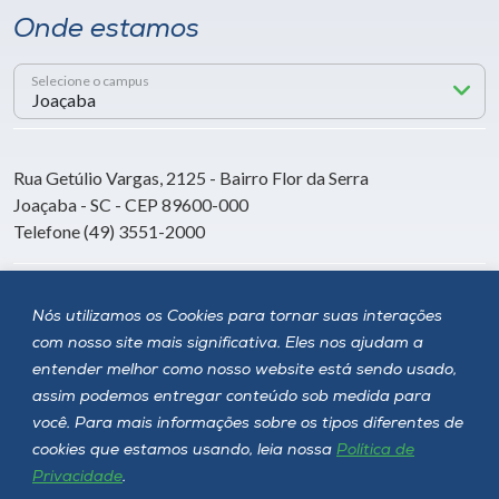
Onde estamos
Selecione o campus
Rua Getúlio Vargas, 2125 - Bairro Flor da Serra
Joaçaba - SC - CEP 89600-000
Telefone (49) 3551-2000
Siga a Unoesc
Nós utilizamos os Cookies para tornar suas interações
com nosso site mais significativa. Eles nos ajudam a
entender melhor como nosso website está sendo usado,
assim podemos entregar conteúdo sob medida para
você. Para mais informações sobre os tipos diferentes de
cookies que estamos usando, leia nossa
Política de
Privacidade
.