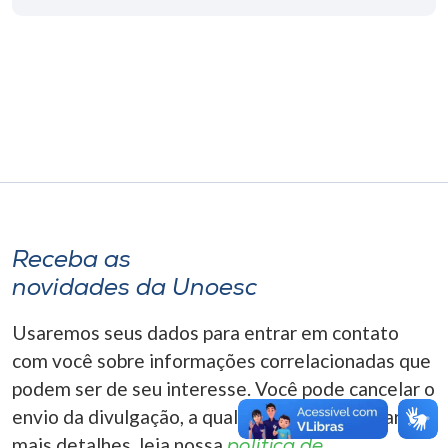
Museu
Unoesc
Store
Selecione
o idioma
Receba as
novidades da Unoesc
A+
A-
Usaremos seus dados para entrar em contato
com você sobre informações correlacionadas que
podem ser de seu interesse. Você pode cancelar o
envio da divulgação, a qualquer momento. Para
mais detalhes, leia nossa
política de