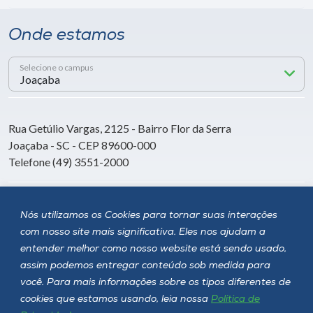
Onde estamos
Selecione o campus
Rua Getúlio Vargas, 2125 - Bairro Flor da Serra
Joaçaba - SC - CEP 89600-000
Telefone (49) 3551-2000
Siga a Unoesc
Nós utilizamos os Cookies para tornar suas interações
com nosso site mais significativa. Eles nos ajudam a
entender melhor como nosso website está sendo usado,
assim podemos entregar conteúdo sob medida para
você. Para mais informações sobre os tipos diferentes de
cookies que estamos usando, leia nossa
Política de