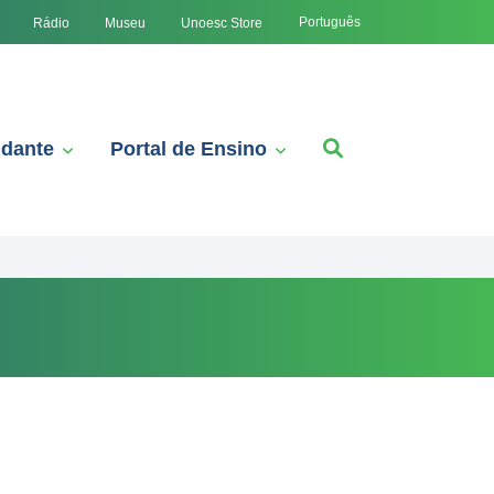
Português
Rádio
Museu
Unoesc Store
udante
Portal de Ensino