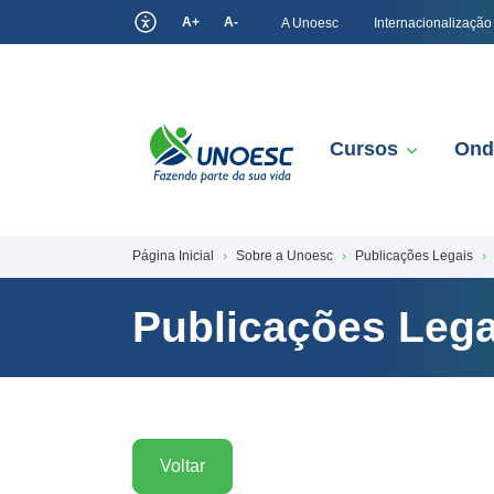
A+
A-
A Unoesc
Internacionalização
Cursos
Ond
Página Inicial
Sobre a Unoesc
Publicações Legais
Publicações Lega
Voltar