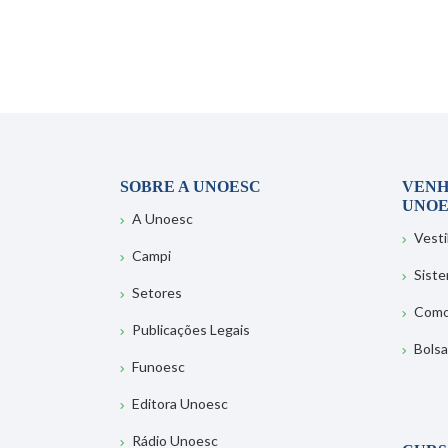
SOBRE A UNOESC
VENH
UNOE
A Unoesc
Vesti
Campi
Sist
Setores
Como
Publicações Legais
Bolsa
Funoesc
Editora Unoesc
Rádio Unoesc