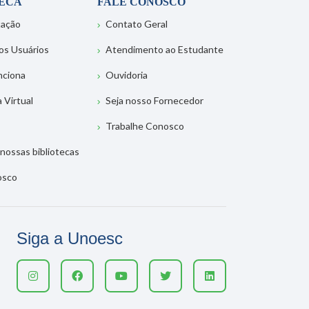
TECA
FALE CONOSCO
tação
Contato Geral
os Usuários
Atendimento ao Estudante
nciona
Ouvidoria
a Virtual
Seja nosso Fornecedor
Trabalhe Conosco
nossas bibliotecas
osco
Siga a Unoesc