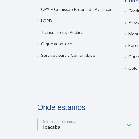
CURS
CPA – Comissão Própria de Avaliação
Grad
LGPD
Pós-
Transparência Pública
Mest
O que acontece
Exte
Serviços para a Comunidade
Curs
Colé
Onde estamos
Selecione o campus