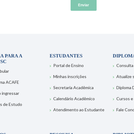
A PARA A
ESTUDANTES
DIPLOM
SC
Portal de Ensino
Consulta
bular
Minhas inscrições
Atualize
ema ACAFE
Secretaria Acadêmica
Diploma D
 ingressar
Calendário Acadêmico
Cursos e
s de Estudo
Atendimento ao Estudante
Fale Con