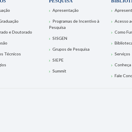
OS
PESQUISA
BIBLIO
uação
Apresentação
Apresen
Graduação
Programas de Incentivo à
Acesso a
Pesquisa
rado e Doutorado
Como Fu
SISGEN
nsão
Bibliotec
Grupos de Pesquisa
os Técnicos
Serviços
SIEPE
gios
Conheça 
Summit
Fale Con