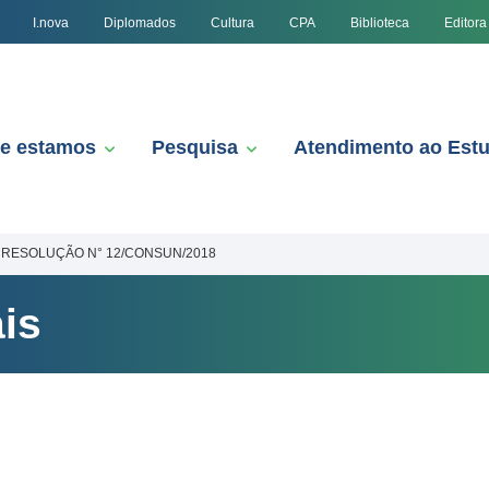
I.nova
Diplomados
Cultura
CPA
Biblioteca
Editora
e estamos
Pesquisa
Atendimento ao Est
RESOLUÇÃO N° 12/CONSUN/2018
is