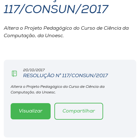
117/CONSUN/2017
I.nova
Altera o Projeto Pedagógico do Curso de Ciência da
Diplomados
Computação, da Unoesc.
Cultura
CPA
20/10/2017
RESOLUÇÃO N° 117/CONSUN/2017
Biblioteca
Altera o Projeto Pedagógico do Curso de Ciência da
Computação, da Unoesc.
Editora
Visualizar
Compartilhar
Rádio