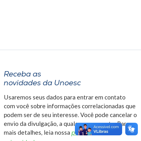
Museu
Unoesc
Store
Selecione
o idioma
Receba as
novidades da Unoesc
A+
Usaremos seus dados para entrar em contato
A-
com você sobre informações correlacionadas que
podem ser de seu interesse. Você pode cancelar o
envio da divulgação, a qualquer momento. Para
mais detalhes, leia nossa
política de