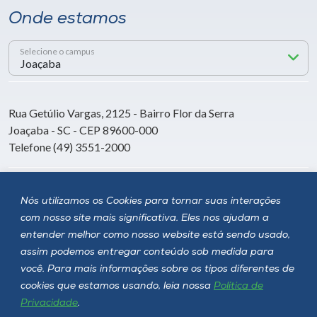
Onde estamos
Selecione o campus
Rua Getúlio Vargas, 2125 - Bairro Flor da Serra
Joaçaba - SC - CEP 89600-000
Telefone (49) 3551-2000
Siga a Unoesc
Nós utilizamos os Cookies para tornar suas interações
com nosso site mais significativa. Eles nos ajudam a
entender melhor como nosso website está sendo usado,
assim podemos entregar conteúdo sob medida para
você. Para mais informações sobre os tipos diferentes de
cookies que estamos usando, leia nossa
Política de
Privacidade
.