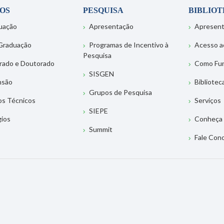
OS
PESQUISA
BIBLIO
uação
Apresentação
Apresen
Graduação
Programas de Incentivo à
Acesso a
Pesquisa
rado e Doutorado
Como Fu
SISGEN
nsão
Bibliotec
Grupos de Pesquisa
os Técnicos
Serviços
SIEPE
gios
Conheça 
Summit
Fale Con