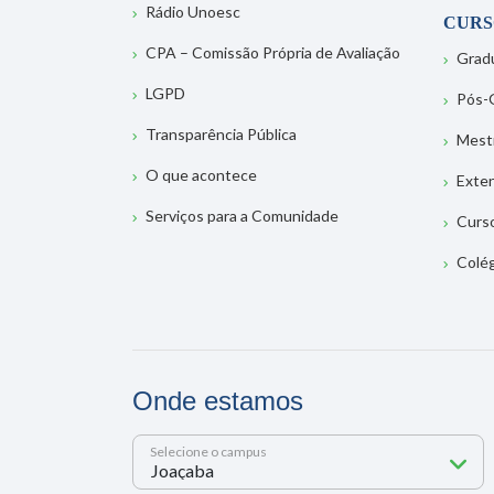
Rádio Unoesc
CURS
CPA – Comissão Própria de Avaliação
Grad
LGPD
Pós-
Transparência Pública
Mest
O que acontece
Exte
Serviços para a Comunidade
Curs
Colé
Onde estamos
Selecione o campus