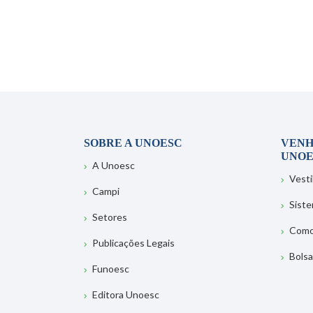
SOBRE A UNOESC
VENH
UNOE
A Unoesc
Vesti
Campi
Sist
Setores
Como
Publicações Legais
Bolsa
Funoesc
Editora Unoesc