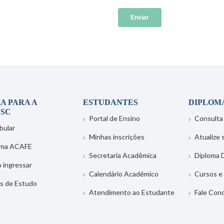
A PARA A
ESTUDANTES
DIPLOM
SC
Portal de Ensino
Consulta
bular
Minhas inscrições
Atualize
ema ACAFE
Secretaria Acadêmica
Diploma D
 ingressar
Calendário Acadêmico
Cursos e
s de Estudo
Atendimento ao Estudante
Fale Con