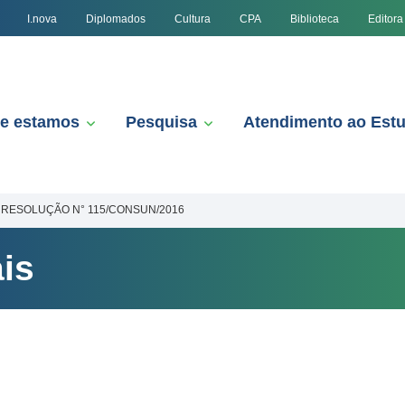
I.nova
Diplomados
Cultura
CPA
Biblioteca
Editora
e estamos
Pesquisa
Atendimento ao Est
RESOLUÇÃO N° 115/CONSUN/2016
is