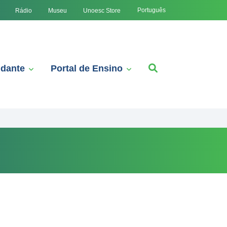
Português
Rádio
Museu
Unoesc Store
udante
Portal de Ensino