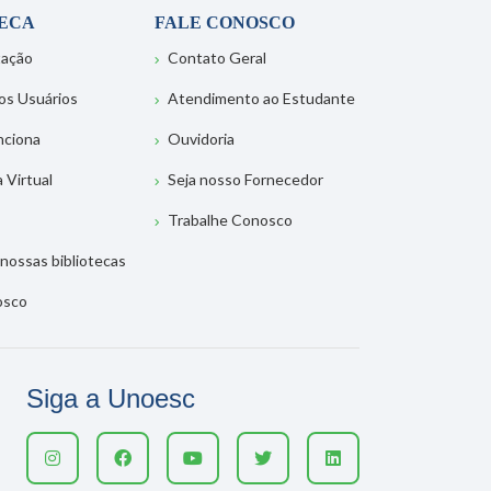
TECA
FALE CONOSCO
tação
Contato Geral
os Usuários
Atendimento ao Estudante
nciona
Ouvidoria
a Virtual
Seja nosso Fornecedor
Trabalhe Conosco
nossas bibliotecas
osco
Siga a Unoesc