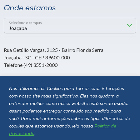
Onde estamos
Selecione o campus
Rua Getúlio Vargas, 2125 - Bairro Flor da Serra
Joaçaba - SC - CEP 89600-000
Telefone (49) 3551-2000
Siga a Unoesc
Nós utilizamos os Cookies para tornar suas interações
com nosso site mais significativa. Eles nos ajudam a
entender melhor como nosso website está sendo usado,
assim podemos entregar conteúdo sob medida para
você. Para mais informações sobre os tipos diferentes de
cookies que estamos usando, leia nossa
Política de
Privacidade
.