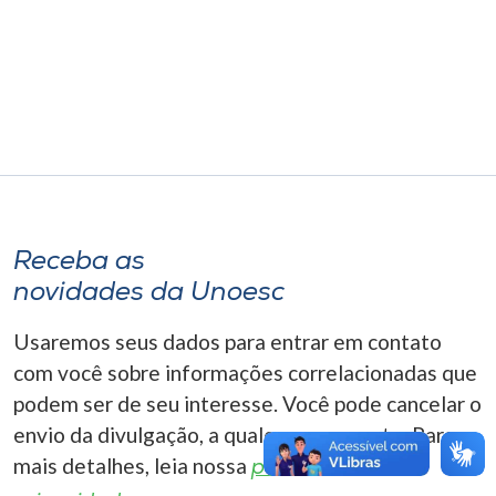
Museu
Unoesc
Store
Selecione
o idioma
Receba as
novidades da Unoesc
A+
Usaremos seus dados para entrar em contato
A-
com você sobre informações correlacionadas que
podem ser de seu interesse. Você pode cancelar o
envio da divulgação, a qualquer momento. Para
mais detalhes, leia nossa
política de