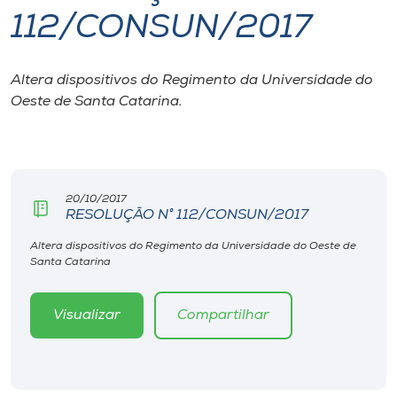
112/CONSUN/2017
I.nova
Altera dispositivos do Regimento da Universidade do
Diplomados
Oeste de Santa Catarina.
Cultura
CPA
20/10/2017
RESOLUÇÃO N° 112/CONSUN/2017
Biblioteca
Altera dispositivos do Regimento da Universidade do Oeste de
Santa Catarina
Editora
Visualizar
Compartilhar
Rádio