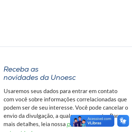
Museu
Unoesc
Store
Selecione
o idioma
Receba as
novidades da Unoesc
A+
Usaremos seus dados para entrar em contato
A-
com você sobre informações correlacionadas que
podem ser de seu interesse. Você pode cancelar o
envio da divulgação, a qualquer momento. Para
mais detalhes, leia nossa
política de