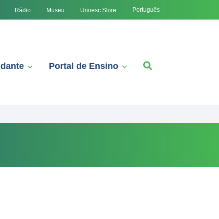
Português
Rádio
Museu
Unoesc Store
udante
Portal de Ensino