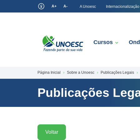
A+
A-
A Unoesc
Internacionalização
Cursos
Ond
Página Inicial
Sobre a Unoesc
Publicações Legais
Publicações Lega
Voltar