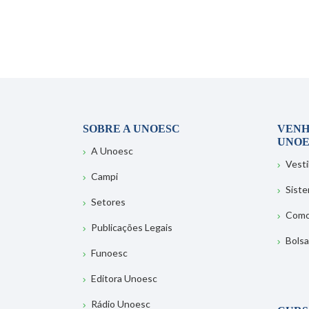
SOBRE A UNOESC
VENH
UNOE
A Unoesc
Vesti
Campi
Sist
Setores
Como
Publicações Legais
Bolsa
Funoesc
Editora Unoesc
Rádio Unoesc