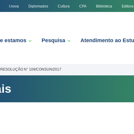
I.nova
Diplomados
Cultura
CPA
Biblioteca
Editora
e estamos
Pesquisa
Atendimento ao Est
RESOLUÇÃO N° 109/CONSUN/2017
is