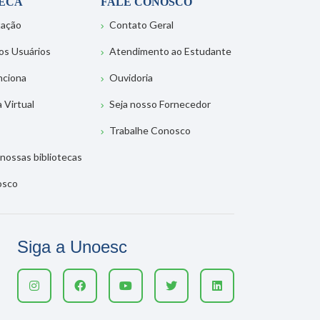
TECA
FALE CONOSCO
tação
Contato Geral
os Usuários
Atendimento ao Estudante
nciona
Ouvidoria
a Virtual
Seja nosso Fornecedor
Trabalhe Conosco
nossas bibliotecas
osco
Siga a Unoesc