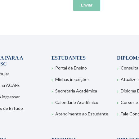
A PARA A
ESTUDANTES
DIPLOM
SC
Portal de Ensino
Consulta
bular
Minhas inscrições
Atualize
ema ACAFE
Secretaria Acadêmica
Diploma D
 ingressar
Calendário Acadêmico
Cursos e
s de Estudo
Atendimento ao Estudante
Fale Con