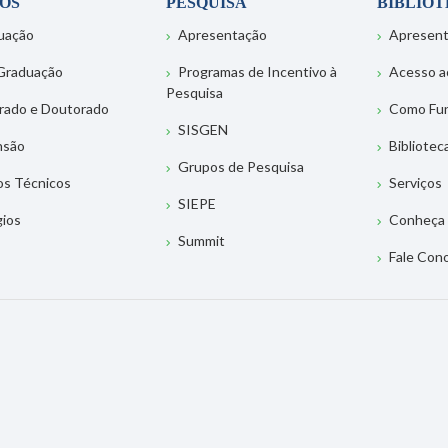
OS
PESQUISA
BIBLIO
uação
Apresentação
Apresen
Graduação
Programas de Incentivo à
Acesso a
Pesquisa
rado e Doutorado
Como Fu
SISGEN
nsão
Bibliotec
Grupos de Pesquisa
os Técnicos
Serviços
SIEPE
gios
Conheça 
Summit
Fale Con