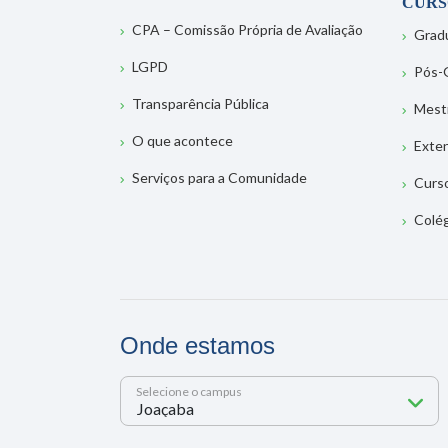
CURS
CPA – Comissão Própria de Avaliação
Grad
LGPD
Pós-
Transparência Pública
Mest
O que acontece
Exte
Serviços para a Comunidade
Curs
Colé
Onde estamos
Selecione o campus