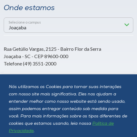
Onde estamos
Selecione o campus
Rua Getúlio Vargas, 2125 - Bairro Flor da Serra
Joaçaba - SC - CEP 89600-000
Telefone (49) 3551-2000
Siga a Unoesc
Nós utilizamos os Cookies para tornar suas interações
com nosso site mais significativa. Eles nos ajudam a
entender melhor como nosso website está sendo usado,
assim podemos entregar conteúdo sob medida para
você. Para mais informações sobre os tipos diferentes de
cookies que estamos usando, leia nossa
Política de
Privacidade
.