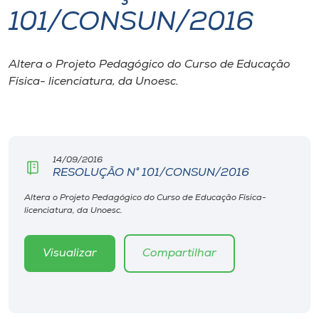
101/CONSUN/2016
I.nova
Altera o Projeto Pedagógico do Curso de Educação
Diplomados
Física- licenciatura, da Unoesc.
Cultura
CPA
14/09/2016
RESOLUÇÃO N° 101/CONSUN/2016
Biblioteca
Altera o Projeto Pedagógico do Curso de Educação Física-
licenciatura, da Unoesc.
Editora
Visualizar
Compartilhar
Rádio