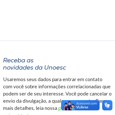
Museu
Unoesc
Store
Selecione
o idioma
Receba as
novidades da Unoesc
A+
Usaremos seus dados para entrar em contato
A-
com você sobre informações correlacionadas que
podem ser de seu interesse. Você pode cancelar o
envio da divulgação, a qualquer momento. Para
mais detalhes, leia nossa
política de