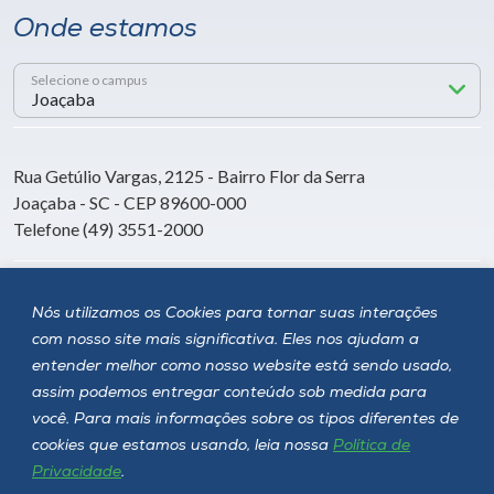
Onde estamos
Selecione o campus
Rua Getúlio Vargas, 2125 - Bairro Flor da Serra
Joaçaba - SC - CEP 89600-000
Telefone (49) 3551-2000
Siga a Unoesc
Nós utilizamos os Cookies para tornar suas interações
com nosso site mais significativa. Eles nos ajudam a
entender melhor como nosso website está sendo usado,
assim podemos entregar conteúdo sob medida para
você. Para mais informações sobre os tipos diferentes de
cookies que estamos usando, leia nossa
Política de
Privacidade
.