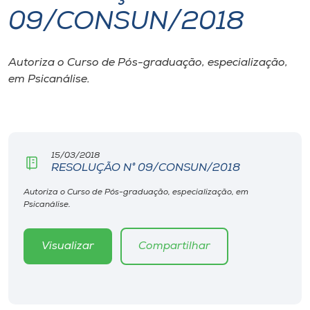
09/CONSUN/2018
I.nova
Autoriza o Curso de Pós-graduação, especialização,
Diplomados
em Psicanálise.
Cultura
CPA
15/03/2018
RESOLUÇÃO N° 09/CONSUN/2018
Biblioteca
Autoriza o Curso de Pós-graduação, especialização, em
Psicanálise.
Editora
Visualizar
Compartilhar
Rádio