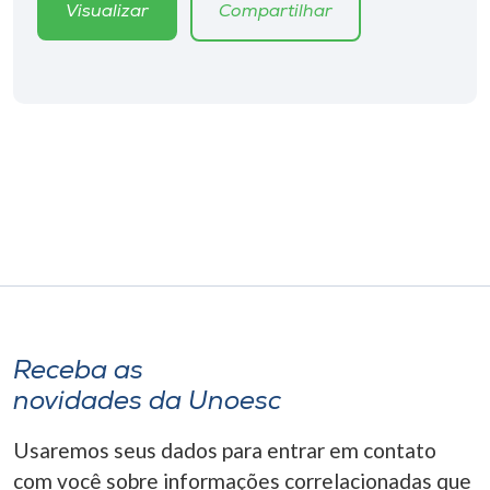
Museu
Visualizar
Compartilhar
Unoesc
Store
Selecione
o idioma
A+
A-
Receba as
novidades da Unoesc
Usaremos seus dados para entrar em contato
com você sobre informações correlacionadas que