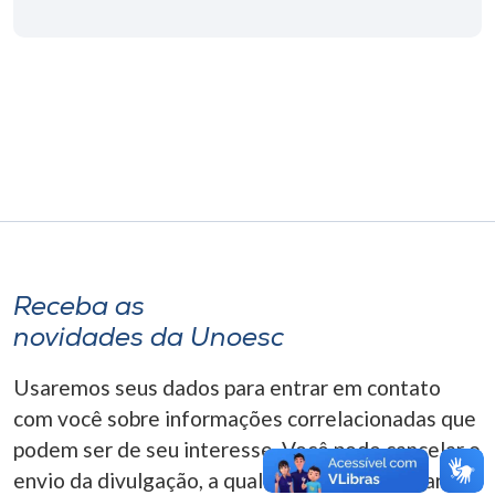
Museu
Unoesc
Store
Selecione
o idioma
Receba as
A+
novidades da Unoesc
A-
Usaremos seus dados para entrar em contato
com você sobre informações correlacionadas que
podem ser de seu interesse. Você pode cancelar o
envio da divulgação, a qualquer momento. Para