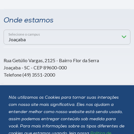
Onde estamos
Selecione o campus
Rua Getúlio Vargas, 2125 - Bairro Flor da Serra
Joaçaba - SC - CEP 89600-000
Telefone (49) 3551-2000
Siga a Unoesc
Nós utilizamos os Cookies para tornar suas interações
com nosso site mais significativa. Eles nos ajudam a
entender melhor como nosso website está sendo usado,
assim podemos entregar conteúdo sob medida para
você. Para mais informações sobre os tipos diferentes de
cookies que estamos usando, leia nossa
Política de